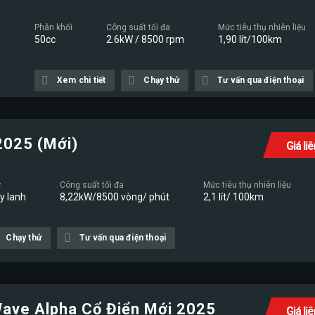
Phân khối
Công suất tối đa
Mức tiêu thụ nhiên liệu
50cc
2.6kW / 8500 rpm
1,90 lít/100km
Xem chi tiết
Chạy thử
Tư vấn qua điện thoại
2025 (Mới)
Giá li
ơ
Công suất tối đa
Mức tiêu thụ nhiên liệu
xy lanh
8,22kW/8500 vòng/ phút
2,1 lít/ 100km
Chạy thử
Tư vấn qua điện thoại
ave Alpha Cổ Điển Mới 2025
Giá li