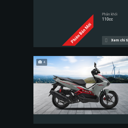
Phân khối
110cc
Phiên Bản Mới
Xem chi ti
4