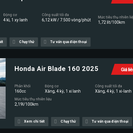
Động cơ
Công suất tối đa
Mức tiêu thụ nhiên li
4 kì, 1 xy lanh
6,12 kW / 7.500 vòng/phút
1,72 lít/100km
ết
Chạy thử
Tư vấn qua điện thoại
Honda Air Blade 160 2025
Giá li
Phân khối
Động cơ
Công suất tối đa
160cc
Xăng, 4 kỳ, 1 xi lanh
Xăng, 4 kỳ, 1 xi-lanh
Mức tiêu thụ nhiên liệu
2,19l/100km
Xem chi tiết
Chạy thử
Tư vấn qua điện thoại