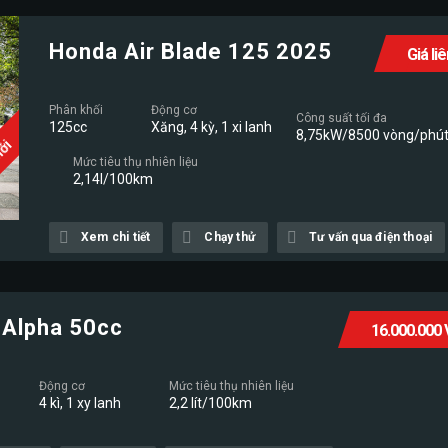
Honda Air Blade 125 2025
Giá li
Phân khối
Động cơ
Công suất tối đa
125cc
Xăng, 4 kỳ, 1 xi lanh
8,75kW/8500 vòng/phú
Mới
Mức tiêu thụ nhiên liệu
2,14l/100km
Xem chi tiết
Chạy thử
Tư vấn qua điện thoại
Alpha 50cc
16.000.000
Động cơ
Mức tiêu thụ nhiên liệu
4 kì, 1 xy lanh
2,2 lít/100km