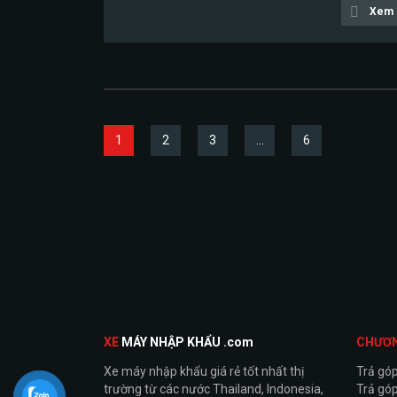
Xem c
1
2
3
…
6
XE
MÁY NHẬP KHẨU .com
CHƯƠ
Xe máy nhập khẩu giá rẻ tốt nhất thị
Trả gó
trường từ các nước Thailand, Indonesia,
Trả góp