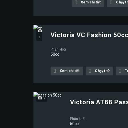
Xem chi tiết
Chạy t
Victoria VC Fashion 50c
7
Phân khối
50cc
Xem chi tiết
Chạy thử
T
7
Victoria AT88 Pas
Phân khối
50cc