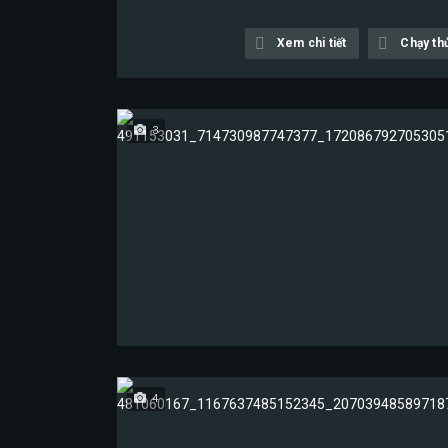
Xem chi tiết
Chạy th
3
4