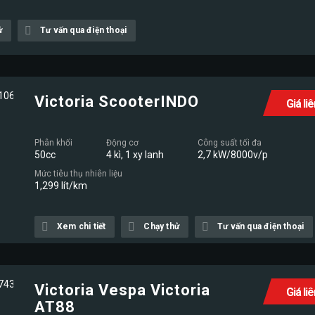
ử
Tư vấn qua điện thoại
Victoria ScooterINDO
Giá li
Phân khối
Động cơ
Công suất tối đa
50cc
4 kì, 1 xy lanh
2,7 kW/8000v/p
Mức tiêu thụ nhiên liệu
1,299 lít/km
Xem chi tiết
Chạy thử
Tư vấn qua điện thoại
Victoria Vespa Victoria
Giá li
AT88