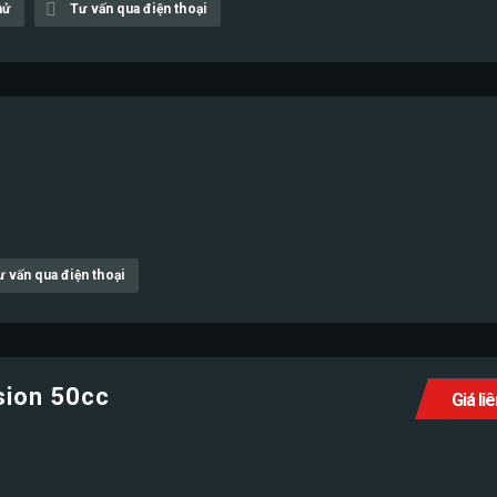
hử
Tư vấn qua điện thoại
c
ư vấn qua điện thoại
sion 50cc
Giá li