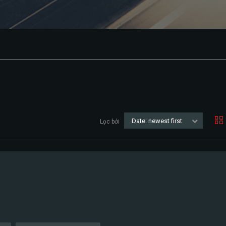
Date: newest first
Lọc bởi