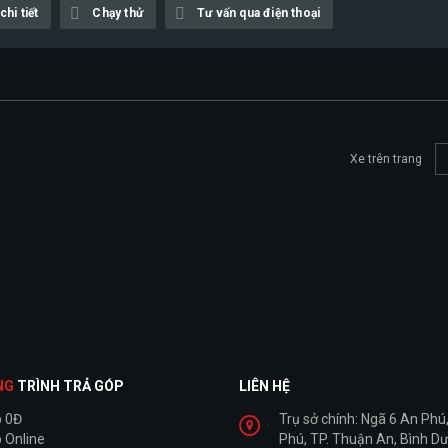
hi tiết
Chạy thử
Tư vấn qua điện thoại
Xe trên trang
NG
TRÌNH TRẢ GÓP
LIÊN HỆ
p 0Đ
Trụ sở chính: Ngã 6 An Phú,
 Online
Phú, TP. Thuận An, Bình D