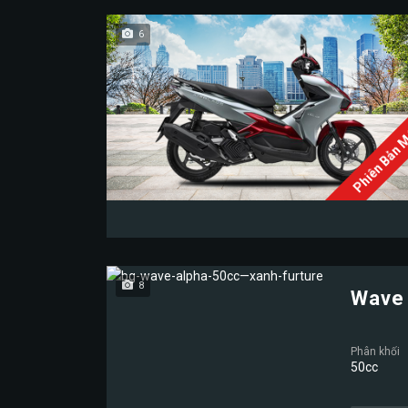
6
Phiên Bản 
8
Wave 
Phân khối
50cc