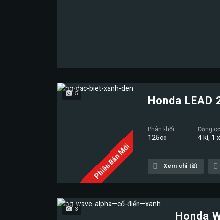
5
Honda LEAD 
Phân khối
Động c
125cc
4 kì, 1 
Phiên Bản Mới
Xem chi tiết
3
Honda W