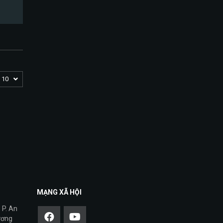
10
MẠNG XÃ HỘI
 P. An
ương