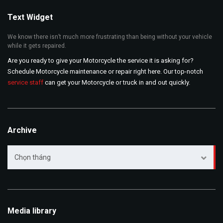
Text Widget
We know there isn’t much more frustrating than being without your vehicle
while it gets repaired.
Are you ready to give your Motorcycle the service it is asking for?
Schedule Motorcycle maintenance or repair right here. Our top-notch
service staff
can get your Motorcycle or truck in and out quickly.
Archive
Archive
Chọn tháng
Media library