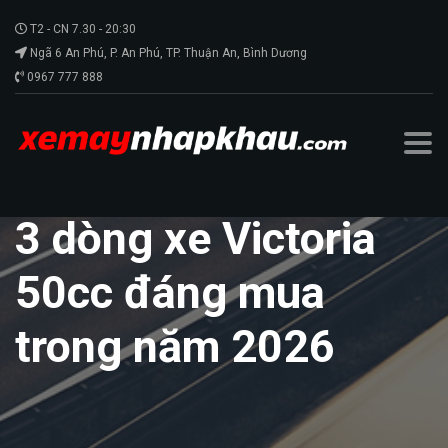
T2 - CN 7.30 - 20:30
Ngã 6 An Phú, P. An Phú, TP. Thuận An, Bình Dương
0967 777 888
3 dòng xe Victoria
50cc đáng mua
trong năm 2026