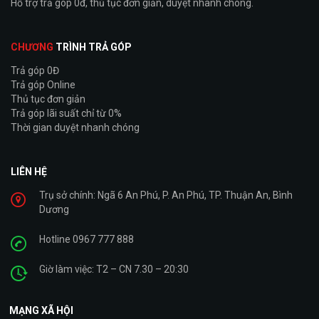
Hỗ trợ trả góp 0đ, thủ tục đơn giản, duyệt nhanh chóng.
CHƯƠNG
TRÌNH TRẢ GÓP
Trả góp 0Đ
Trả góp Online
Thủ tục đơn giản
Trả góp lãi suất chỉ từ 0%
Thời gian duyệt nhanh chóng
LIÊN HỆ
Trụ sở chính: Ngã 6 An Phú, P. An Phú, TP. Thuận An, Bình
Dương
Hotline 0967 777 888
Giờ làm việc: T2 – CN 7.30 – 20:30
MẠNG XÃ HỘI