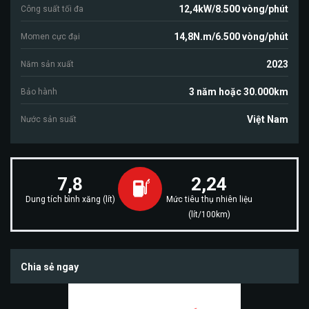
12,4kW/8.500 vòng/phút
Công suất tối đa
14,8N.m/6.500 vòng/phút
Momen cực đại
2023
Năm sản xuất
3 năm hoặc 30.000km
Bảo hành
Việt Nam
Nước sản suất
7,8
2,24
Dung tích bình xăng (lít)
Mức tiêu thụ nhiên liệu
(lít/100km)
Chia sẻ ngay