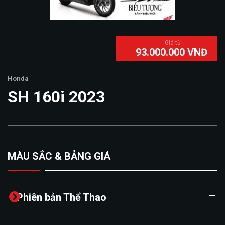
Giá từ
93.000.000 VNĐ
Honda
SH 160i 2023
So sánh
MÀU SẮC & BẢNG GIÁ
6
Phiên bản Thể Thao