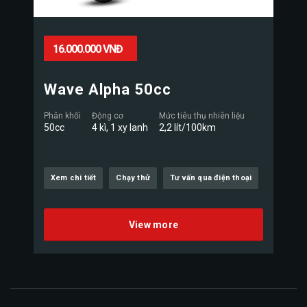
16.000.000 VNĐ
Wave Alpha 50cc
Phân khối
Động cơ
Mức tiêu thụ nhiên liệu
50cc
4 kì, 1 xy lanh
2,2 lít/100km
Xem chi tiết
Chạy thử
Tư vấn qua điện thoại
View more