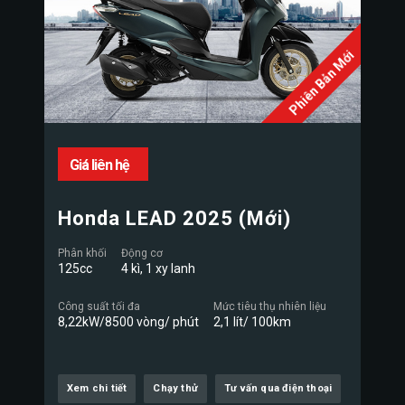
Phiên Bản Mới
Giá liên hệ
Honda LEAD 2025 (Mới)
Phân khối
Động cơ
125cc
4 kì, 1 xy lanh
Công suất tối đa
Mức tiêu thụ nhiên liệu
8,22kW/8500 vòng/ phút
2,1 lít/ 100km
Xem chi tiết
Chạy thử
Tư vấn qua điện thoại