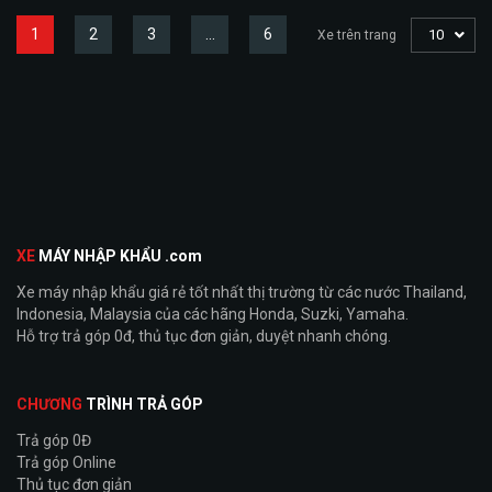
1
2
3
…
6
10
Xe trên trang
XE
MÁY NHẬP KHẨU .com
Xe máy nhập khẩu giá rẻ tốt nhất thị trường từ các nước Thailand,
Indonesia, Malaysia của các hãng Honda, Suzki, Yamaha.
Hỗ trợ trả góp 0đ, thủ tục đơn giản, duyệt nhanh chóng.
CHƯƠNG
TRÌNH TRẢ GÓP
Trả góp 0Đ
Trả góp Online
Thủ tục đơn giản