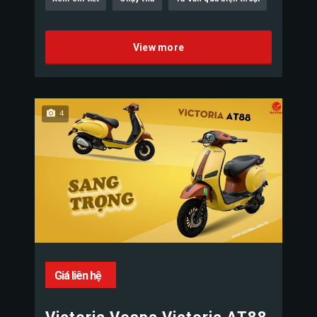
View more
4
Giá liên hệ