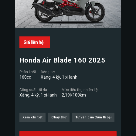
Giá liên hệ
Honda Air Blade 160 2025
Phân khối
Động cơ
160cc
Xăng, 4 kỳ, 1 xi lanh
Công suất tối đa
Mức tiêu thụ nhiên liệu
Xăng, 4 kỳ, 1 xi-lanh
2,19l/100km
Xem chi tiết
Chạy thử
Tư vấn qua điện thoại