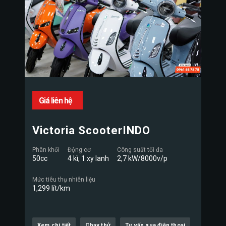
Giá liên hệ
Victoria ScooterINDO
Phân khối
Động cơ
Công suất tối đa
50cc
4 kì, 1 xy lanh
2,7 kW/8000v/p
Mức tiêu thụ nhiên liệu
1,299 lít/km
Xem chi tiết
Chạy thử
Tư vấn qua điện thoại