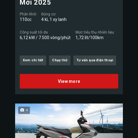
Mới 2025
Phân khối
Động cơ
110cc
4 kì, 1 xy lanh
Công suất tối đa
Mức tiêu thụ nhiên liệu
6,12 kW / 7.500 vòng/phút
1,72 lít/100km
Xem chi tiết
Chạy thử
Tư vấn qua điện thoại
View more
4