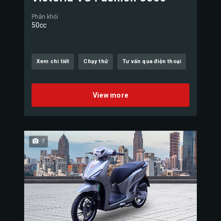
Phân khối
50cc
Xem chi tiết
Chạy thử
Tư vấn qua điện thoại
View more
7