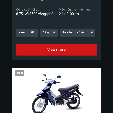
Công suất tối đa
Mức tiêu thụ nhiên liệu
8,75kW/8500 vòng/phút
2,14l/100km
Xem chi tiết
Chạy thử
Tư vấn qua điện thoại
View more
8