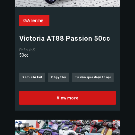
Giá liên hệ
Victoria AT88 Passion 50cc
Phân khối
50cc
Xem chi tiết
Chạy thử
Tư vấn qua điện thoại
View more
3