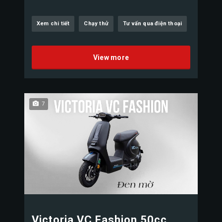
Xem chi tiết
Chạy thử
Tư vấn qua điện thoại
View more
7
Victoria VC Fashion 50cc