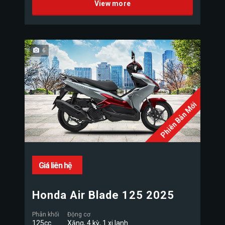
View more
6
Phiên Bản Mới
Giá liên hệ
Honda Air Blade 125 2025
Phân khối
Động cơ
125cc
Xăng, 4 kỳ, 1 xi lanh