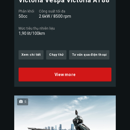
Victoria Vespa Victoria AT88
Phân khối
Công suất tối đa
50cc
2.6kW / 8500 rpm
Mức tiêu thụ nhiên liệu
1,90 lít/100km
Xem chi tiết
Chạy thử
Tư vấn qua điện thoại
View more
5