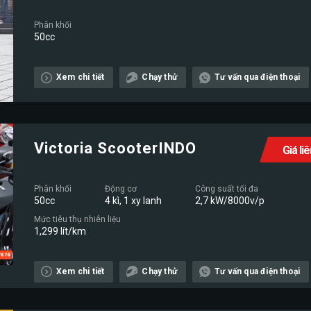
Phân khối
50cc
Xem chi tiết
Chạy thử
Tư vấn qua điện thoại
Victoria ScooterINDO
Giá li
Phân khối
Động cơ
Công suất tối đa
50cc
4 kì, 1 xy lanh
2,7 kW/8000v/p
Mức tiêu thụ nhiên liệu
1,299 lít/km
Xem chi tiết
Chạy thử
Tư vấn qua điện thoại