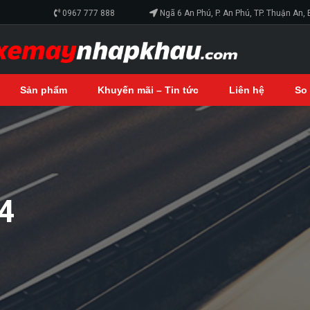
0967 777 888
Ngã 6 An Phú, P. An Phú, TP. Thuận An,
Sản phẩm
Khuyến mãi – Tin tức
Liên hệ
So
4