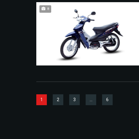
8
1
2
3
…
6