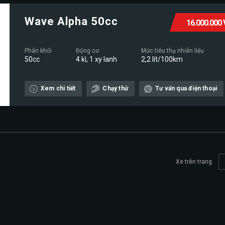
Wave Alpha 50cc
16.000.000
Phân khối
Động cơ
Mức tiêu thụ nhiên liệu
50cc
4 kì, 1 xy lanh
2,2 lít/100km
Xem chi tiết
Chạy thử
Tư vấn qua điện thoại
Xe trên trang