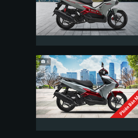
6
Phiên Bản 