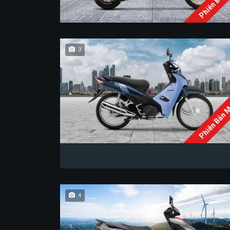
Phiên Bản 
3
Phiên Bản 
4