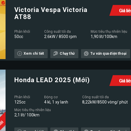
Victoria Vespa Victoria
Giá li
AT88
Phân khối
Công suất tối đa
Mức tiêu thụ nhiên liệu
50cc
2.6kW / 8500 rpm
1,90 lít/100km
Xem chi tiết
Chạy thử
Tư vấn qua điện thoại
Honda LEAD 2025 (Mới)
Giá li
Phân khối
Động cơ
Công suất tối đa
125cc
4 kì, 1 xy lanh
8,22kW/8500 vòng/ phút
Mức tiêu thụ nhiên liệu
2,1 lít/ 100km