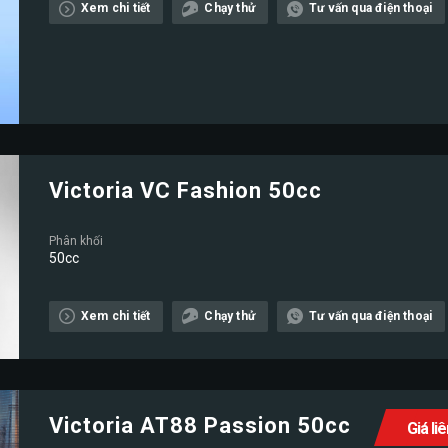
Xem chi tiết
Chạy thử
Tư vấn qua điện thoại
Victoria VC Fashion 50cc
Phân khối
50cc
Xem chi tiết
Chạy thử
Tư vấn qua điện thoại
Victoria AT88 Passion 50cc
Giá li