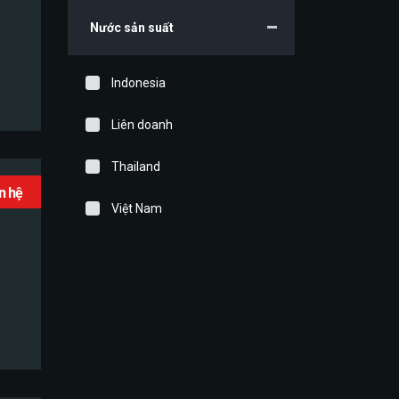
Nước sản suất
Indonesia
Liên doanh
Thailand
ên hệ
Việt Nam