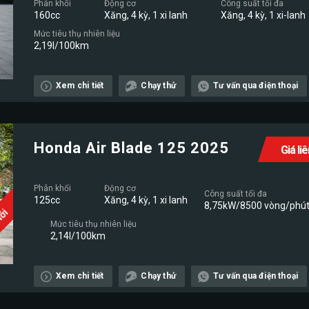
Phân khối
Động cơ
Công suất tối đa
160cc
Xăng, 4 kỳ, 1 xi lanh
Xăng, 4 kỳ, 1 xi-lanh
Mức tiêu thụ nhiên liệu
2,19l/100km
Xem chi tiết
Chạy thử
Tư vấn qua điện thoại
Honda Air Blade 125 2025
Giá li
Phân khối
Động cơ
Công suất tối đa
125cc
Xăng, 4 kỳ, 1 xi lanh
8,75kW/8500 vòng/phú
Mới
Mức tiêu thụ nhiên liệu
2,14l/100km
Xem chi tiết
Chạy thử
Tư vấn qua điện thoại