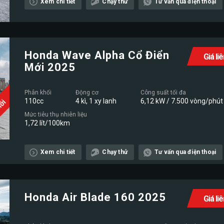
Mới
Xem chi tiết
Chạy thử
Tư vấn qua điện thoại
Honda Wave Alpha Cổ Điển
Giá li
Mới 2025
Phân khối
Động cơ
Công suất tối đa
110cc
4 kì, 1 xy lanh
6,12 kW / 7.500 vòng/phút
Mới
Mức tiêu thụ nhiên liệu
1,72 lít/100km
Xem chi tiết
Chạy thử
Tư vấn qua điện thoại
Honda Air Blade 160 2025
Giá li