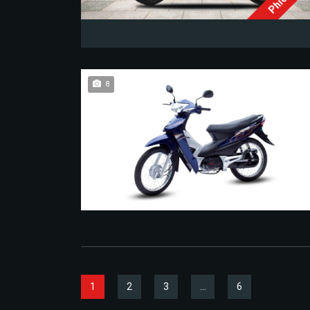
8
1
2
3
…
6