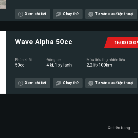
Xem chi tiết
Chạy thử
Tư vấn qua điện thoại
Wave Alpha 50cc
16.000.000
Phân khối
Động cơ
Mức tiêu thụ nhiên liệu
50cc
4 kì, 1 xy lanh
2,2 lít/100km
Xem chi tiết
Chạy thử
Tư vấn qua điện thoại
Xe trên trang