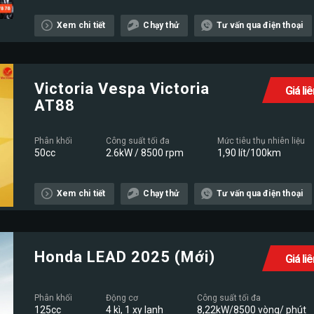
Xem chi tiết
Chạy thử
Tư vấn qua điện thoại
Victoria Vespa Victoria
Giá li
AT88
Phân khối
Công suất tối đa
Mức tiêu thụ nhiên liệu
50cc
2.6kW / 8500 rpm
1,90 lít/100km
Xem chi tiết
Chạy thử
Tư vấn qua điện thoại
Honda LEAD 2025 (Mới)
Giá li
Phân khối
Động cơ
Công suất tối đa
125cc
4 kì, 1 xy lanh
8,22kW/8500 vòng/ phút