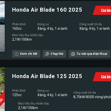
Honda Air Blade 160 2025
Giá li
Phân khối
Động cơ
Công suất tối đa
160cc
Xăng, 4 kỳ, 1 xi lanh
Xăng, 4 kỳ, 1 xi-lanh
Mức tiêu thụ nhiên liệu
2,19l/100km
Xem chi tiết
Chạy thử
Tư vấn qua điện thoại
Honda Air Blade 125 2025
Giá li
Phân khối
Động cơ
Công suất tối đa
125cc
Xăng, 4 kỳ, 1 xi lanh
8,75kW/8500 vòng/phú
Mới
Mức tiêu thụ nhiên liệu
2,14l/100km