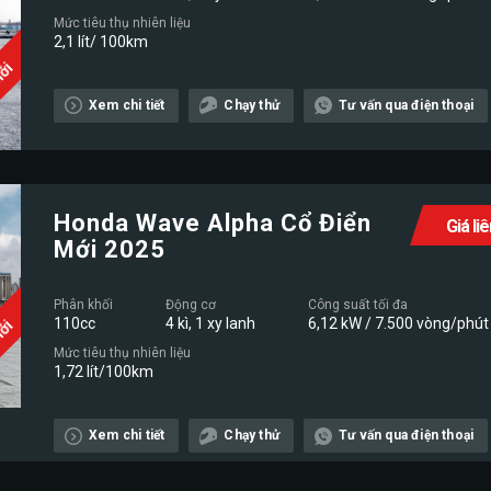
Mức tiêu thụ nhiên liệu
2,1 lít/ 100km
Mới
Xem chi tiết
Chạy thử
Tư vấn qua điện thoại
Honda Wave Alpha Cổ Điển
Giá li
Mới 2025
Phân khối
Động cơ
Công suất tối đa
110cc
4 kì, 1 xy lanh
6,12 kW / 7.500 vòng/phút
Mới
Mức tiêu thụ nhiên liệu
1,72 lít/100km
Xem chi tiết
Chạy thử
Tư vấn qua điện thoại