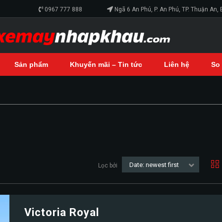
0967 777 888
Ngã 6 An Phú, P. An Phú, TP. Thuận An,
Sản phẩm
Khuyến mãi – Tin tức
Liên hệ
So
Date: newest first
Lọc bởi
Victoria Royal