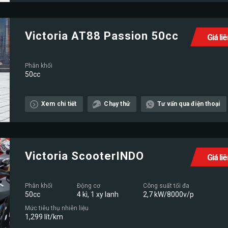
Victoria AT88 Passion 50cc
Giá li
Phân khối
50cc
Xem chi tiết
Chạy thử
Tư vấn qua điện thoại
Victoria ScooterINDO
Giá li
Phân khối
Động cơ
Công suất tối đa
50cc
4 kì, 1 xy lanh
2,7 kW/8000v/p
Mức tiêu thụ nhiên liệu
1,299 lít/km