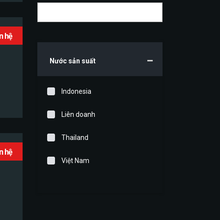
ên hệ
Nước sản suất
Indonesia
Liên doanh
Thailand
ên hệ
Việt Nam