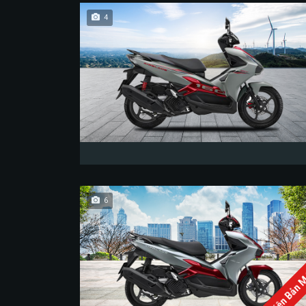
4
6
Phiên Bản 