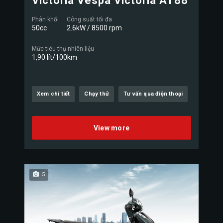
Victoria Vespa Victoria AT88
Phân khối
Công suất tối đa
50cc
2.6kW / 8500 rpm
Mức tiêu thụ nhiên liệu
1,90 lít/100km
Xem chi tiết
Chạy thử
Tư vấn qua điện thoại
View more
5