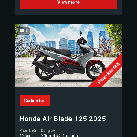
View more
6
Phiên Bản Mới
Giá liên hệ
Honda Air Blade 125 2025
Phân khối
Động cơ
125cc
Xăng, 4 kỳ, 1 xi lanh