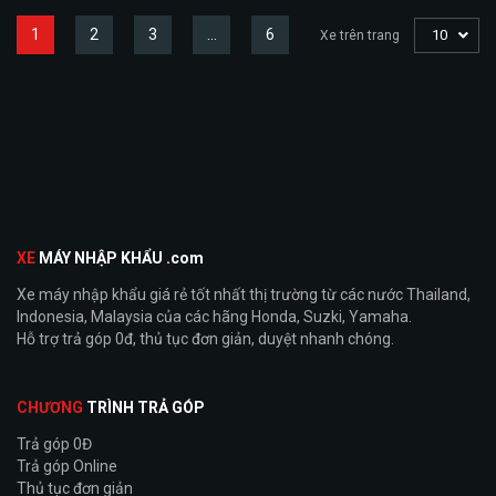
1
2
3
…
6
10
Xe trên trang
XE
MÁY NHẬP KHẨU .com
Xe máy nhập khẩu giá rẻ tốt nhất thị trường từ các nước Thailand,
Indonesia, Malaysia của các hãng Honda, Suzki, Yamaha.
Hỗ trợ trả góp 0đ, thủ tục đơn giản, duyệt nhanh chóng.
CHƯƠNG
TRÌNH TRẢ GÓP
Trả góp 0Đ
Trả góp Online
Thủ tục đơn giản