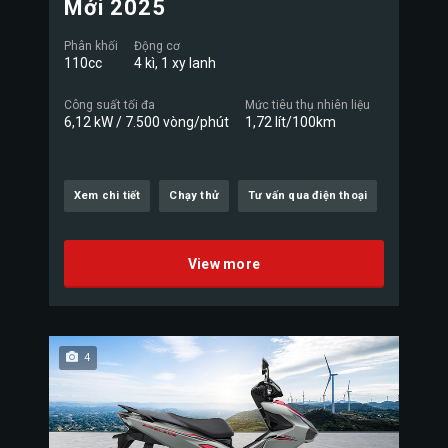
Mới 2025
Phân khối
Động cơ
110cc
4 kì, 1 xy lanh
Công suất tối đa
Mức tiêu thụ nhiên liệu
6,12 kW / 7.500 vòng/phút
1,72 lít/100km
Xem chi tiết
Chạy thử
Tư vấn qua điện thoại
View more
4