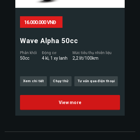
16.000.000 VNĐ
Wave Alpha 50cc
Phân khối
Động cơ
Mức tiêu thụ nhiên liệu
50cc
4 kì, 1 xy lanh
2,2 lít/100km
Xem chi tiết
Chạy thử
Tư vấn qua điện thoại
View more