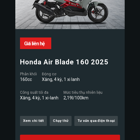
Giá liên hệ
Honda Air Blade 160 2025
Phân khối
Động cơ
160cc
Xăng, 4 kỳ, 1 xi lanh
Công suất tối đa
Mức tiêu thụ nhiên liệu
Xăng, 4 kỳ, 1 xi-lanh
2,19l/100km
Xem chi tiết
Chạy thử
Tư vấn qua điện thoại