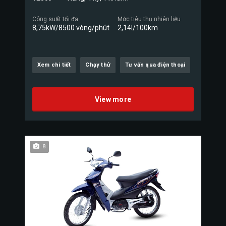
Công suất tối đa
Mức tiêu thụ nhiên liệu
8,75kW/8500 vòng/phút
2,14l/100km
Xem chi tiết
Chạy thử
Tư vấn qua điện thoại
View more
8