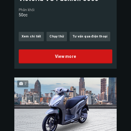
Phân khối
50cc
Xem chi tiết
Chạy thử
Tư vấn qua điện thoại
View more
7