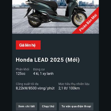
Phiên Bản Mới
Giá liên hệ
Honda LEAD 2025 (Mới)
Phân khối
Động cơ
125cc
4 kì, 1 xy lanh
Công suất tối đa
Mức tiêu thụ nhiên liệu
8,22kW/8500 vòng/ phút
2,1 lít/ 100km
Xem chi tiết
Chạy thử
Tư vấn qua điện thoại