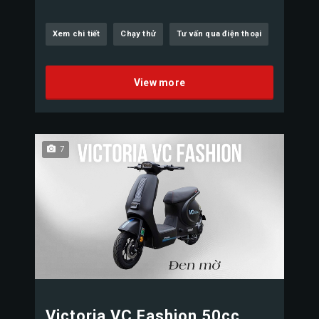
Xem chi tiết
Chạy thử
Tư vấn qua điện thoại
View more
7
Victoria VC Fashion 50cc