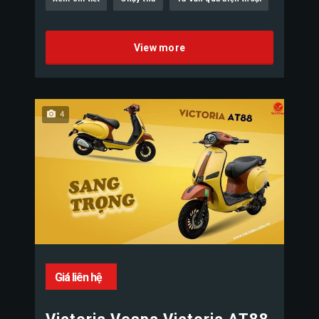
View more
4
Giá liên hệ