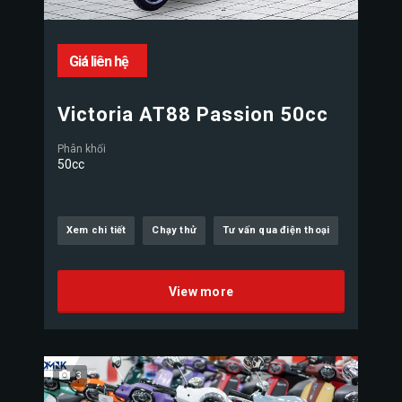
Giá liên hệ
Victoria AT88 Passion 50cc
Phân khối
50cc
Xem chi tiết
Chạy thử
Tư vấn qua điện thoại
View more
3