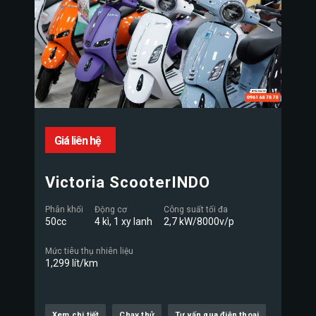
Giá liên hệ
Victoria ScooterINDO
Phân khối
Động cơ
Công suất tối đa
50cc
4 kì, 1 xy lanh
2,7 kW/8000v/p
Mức tiêu thụ nhiên liệu
1,299 lít/km
Xem chi tiết
Chạy thử
Tư vấn qua điện thoại