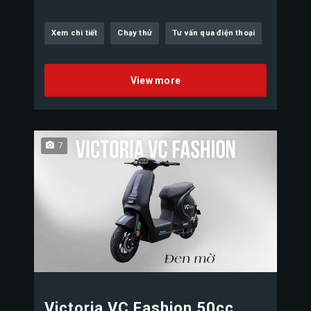
Xem chi tiết
Chạy thử
Tư vấn qua điện thoại
View more
7
Victoria VC Fashion 50cc