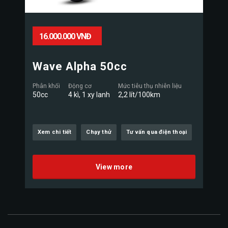
16.000.000 VNĐ
Wave Alpha 50cc
Phân khối
Động cơ
Mức tiêu thụ nhiên liệu
50cc
4 kì, 1 xy lanh
2,2 lít/100km
Xem chi tiết
Chạy thử
Tư vấn qua điện thoại
View more