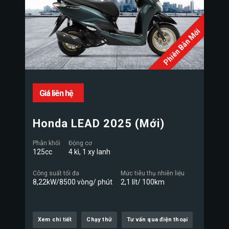
Phiên Bản Mới
Giá liên hệ
Honda LEAD 2025 (Mới)
Phân khối
Động cơ
125cc
4 kì, 1 xy lanh
Công suất tối đa
Mức tiêu thụ nhiên liệu
8,22kW/8500 vòng/ phút
2,1 lít/ 100km
Xem chi tiết
Chạy thử
Tư vấn qua điện thoại