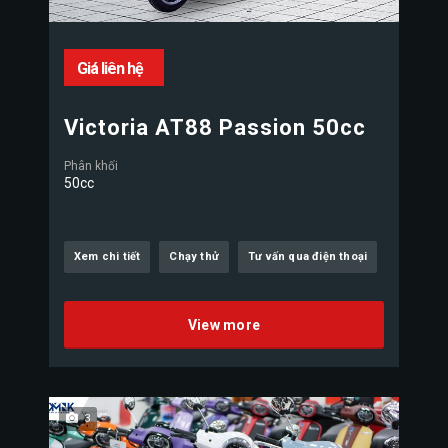
Giá liên hệ
Victoria AT88 Passion 50cc
Phân khối
50cc
Xem chi tiết
Chạy thử
Tư vấn qua điện thoại
View more
3