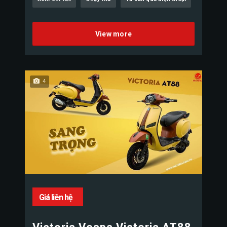
View more
4
Giá liên hệ