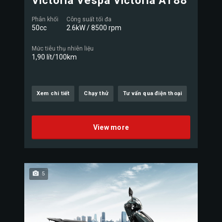
Victoria Vespa Victoria AT88
Phân khối
Công suất tối đa
50cc
2.6kW / 8500 rpm
Mức tiêu thụ nhiên liệu
1,90 lít/100km
Xem chi tiết
Chạy thử
Tư vấn qua điện thoại
View more
5