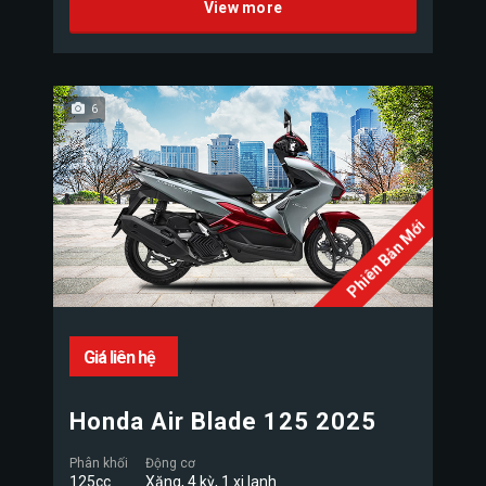
View more
6
Phiên Bản Mới
Giá liên hệ
Honda Air Blade 125 2025
Phân khối
Động cơ
125cc
Xăng, 4 kỳ, 1 xi lanh