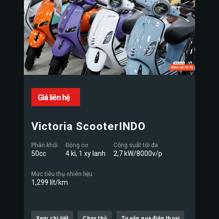
Giá liên hệ
Victoria ScooterINDO
Phân khối
Động cơ
Công suất tối đa
50cc
4 kì, 1 xy lanh
2,7 kW/8000v/p
Mức tiêu thụ nhiên liệu
1,299 lít/km
Xem chi tiết
Chạy thử
Tư vấn qua điện thoại