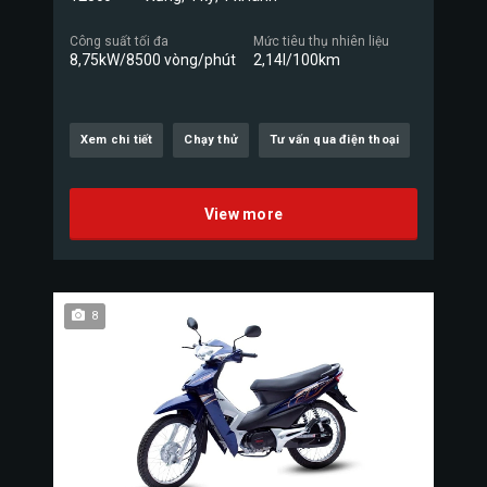
Công suất tối đa
Mức tiêu thụ nhiên liệu
8,75kW/8500 vòng/phút
2,14l/100km
Xem chi tiết
Chạy thử
Tư vấn qua điện thoại
View more
8