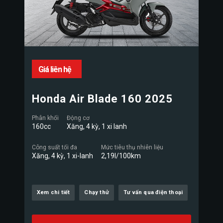
Giá liên hệ
Honda Air Blade 160 2025
Phân khối
Động cơ
160cc
Xăng, 4 kỳ, 1 xi lanh
Công suất tối đa
Mức tiêu thụ nhiên liệu
Xăng, 4 kỳ, 1 xi-lanh
2,19l/100km
Xem chi tiết
Chạy thử
Tư vấn qua điện thoại