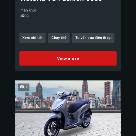
Phân khối
50cc
Xem chi tiết
Chạy thử
Tư vấn qua điện thoại
View more
7