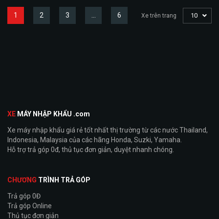
1
2
3
…
6
10
Xe trên trang
XE
MÁY NHẬP KHẨU .com
Xe máy nhập khẩu giá rẻ tốt nhất thị trường từ các nước Thailand,
Indonesia, Malaysia của các hãng Honda, Suzki, Yamaha.
Hỗ trợ trả góp 0đ, thủ tục đơn giản, duyệt nhanh chóng.
CHƯƠNG
TRÌNH TRẢ GÓP
Trả góp 0Đ
Trả góp Online
Thủ tục đơn giản