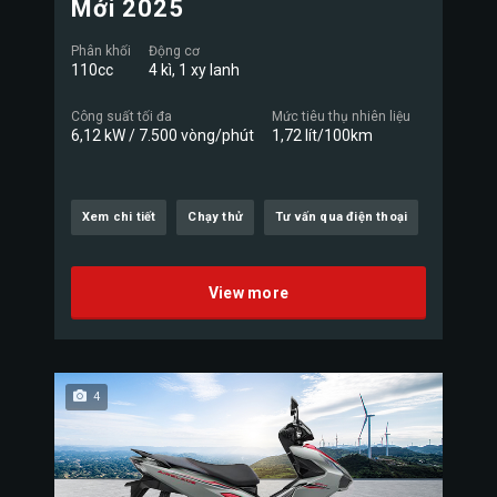
Mới 2025
Phân khối
Động cơ
110cc
4 kì, 1 xy lanh
Công suất tối đa
Mức tiêu thụ nhiên liệu
6,12 kW / 7.500 vòng/phút
1,72 lít/100km
Xem chi tiết
Chạy thử
Tư vấn qua điện thoại
View more
4