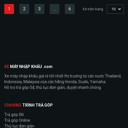
1
2
3
…
6
10
Xe trên trang
XE
MÁY NHẬP KHẨU .com
Xe máy nhập khẩu giá rẻ tốt nhất thị trường từ các nước Thailand,
Indonesia, Malaysia của các hãng Honda, Suzki, Yamaha.
Hỗ trợ trả góp 0đ, thủ tục đơn giản, duyệt nhanh chóng.
CHƯƠNG
TRÌNH TRẢ GÓP
Trả góp 0Đ
Trả góp Online
Thủ tục đơn giản