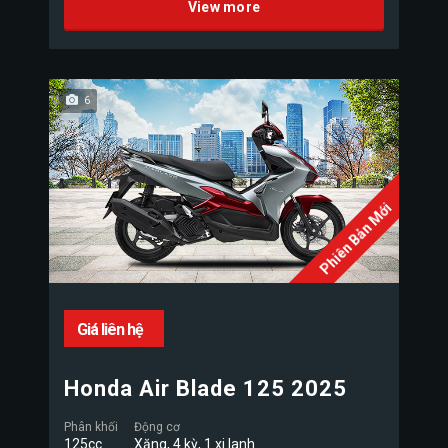
View more
6
Phiên Bản Mới
Giá liên hệ
Honda Air Blade 125 2025
Phân khối
Động cơ
125cc
Xăng, 4 kỳ, 1 xi lanh