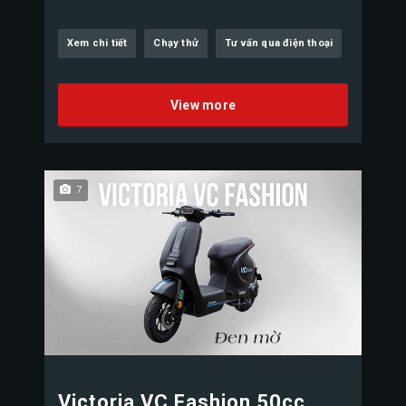
Xem chi tiết
Chạy thử
Tư vấn qua điện thoại
View more
7
Victoria VC Fashion 50cc