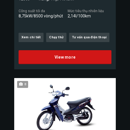
Công suất tối đa
Mức tiêu thụ nhiên liệu
8,75kW/8500 vòng/phút
2,14l/100km
Xem chi tiết
Chạy thử
Tư vấn qua điện thoại
View more
8