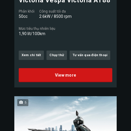
Victoria Vespa Victoria AT88
Phân khối
Công suất tối đa
50cc
2.6kW / 8500 rpm
Mức tiêu thụ nhiên liệu
1,90 lít/100km
Xem chi tiết
Chạy thử
Tư vấn qua điện thoại
View more
5