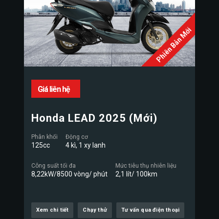
Phiên Bản Mới
Giá liên hệ
Honda LEAD 2025 (Mới)
Phân khối
Động cơ
125cc
4 kì, 1 xy lanh
Công suất tối đa
Mức tiêu thụ nhiên liệu
8,22kW/8500 vòng/ phút
2,1 lít/ 100km
Xem chi tiết
Chạy thử
Tư vấn qua điện thoại