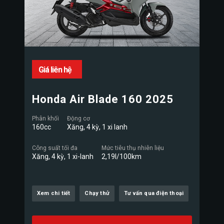
Giá liên hệ
Honda Air Blade 160 2025
Phân khối
Động cơ
160cc
Xăng, 4 kỳ, 1 xi lanh
Công suất tối đa
Mức tiêu thụ nhiên liệu
Xăng, 4 kỳ, 1 xi-lanh
2,19l/100km
Xem chi tiết
Chạy thử
Tư vấn qua điện thoại