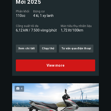
Mới 2025
Phân khối
Động cơ
110cc
4 kì, 1 xy lanh
Công suất tối đa
Mức tiêu thụ nhiên liệu
6,12 kW / 7.500 vòng/phút
1,72 lít/100km
Xem chi tiết
Chạy thử
Tư vấn qua điện thoại
View more
4