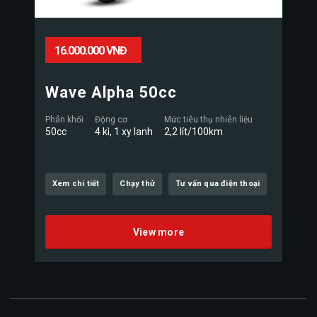
16.000.000 VNĐ
Wave Alpha 50cc
Phân khối
Động cơ
Mức tiêu thụ nhiên liệu
50cc
4 kì, 1 xy lanh
2,2 lít/100km
Xem chi tiết
Chạy thử
Tư vấn qua điện thoại
View more