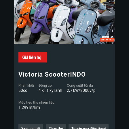
Giá liên hệ
Victoria ScooterINDO
Phân khối
Động cơ
Công suất tối đa
50cc
4 kì, 1 xy lanh
2,7 kW/8000v/p
Mức tiêu thụ nhiên liệu
1,299 lít/km
Xem chi tiết
Chạy thử
Tư vấn qua điện thoại