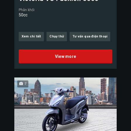
Phân khối
50cc
Xem chi tiết
Chạy thử
Tư vấn qua điện thoại
View more
7