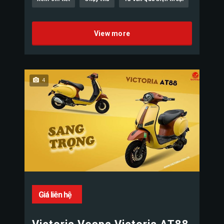
View more
4
Giá liên hệ