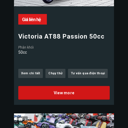
Giá liên hệ
Victoria AT88 Passion 50cc
Phân khối
50cc
Xem chi tiết
Chạy thử
Tư vấn qua điện thoại
View more
3