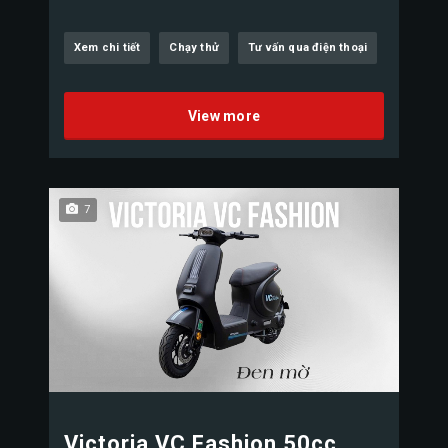
Xem chi tiết
Chạy thử
Tư vấn qua điện thoại
View more
7
Victoria VC Fashion 50cc