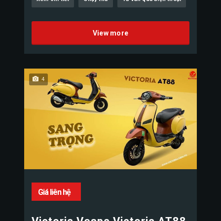
View more
4
Giá liên hệ