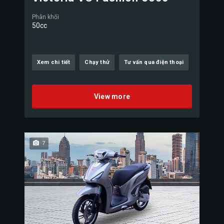
Phân khối
50cc
Xem chi tiết
Chạy thử
Tư vấn qua điện thoại
View more
7