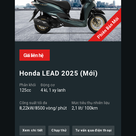
Phiên Bản Mới
Giá liên hệ
Honda LEAD 2025 (Mới)
Phân khối
Động cơ
125cc
4 kì, 1 xy lanh
Công suất tối đa
Mức tiêu thụ nhiên liệu
8,22kW/8500 vòng/ phút
2,1 lít/ 100km
Xem chi tiết
Chạy thử
Tư vấn qua điện thoại