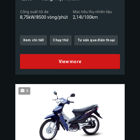
Công suất tối đa
Mức tiêu thụ nhiên liệu
8,75kW/8500 vòng/phút
2,14l/100km
Xem chi tiết
Chạy thử
Tư vấn qua điện thoại
View more
8