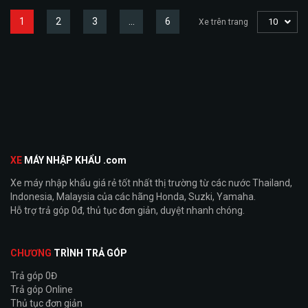
1
2
3
…
6
10
Xe trên trang
XE
MÁY NHẬP KHẨU .com
Xe máy nhập khẩu giá rẻ tốt nhất thị trường từ các nước Thailand,
Indonesia, Malaysia của các hãng Honda, Suzki, Yamaha.
Hỗ trợ trả góp 0đ, thủ tục đơn giản, duyệt nhanh chóng.
CHƯƠNG
TRÌNH TRẢ GÓP
Trả góp 0Đ
Trả góp Online
Thủ tục đơn giản