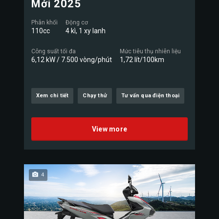
Mới 2025
Phân khối
Động cơ
110cc
4 kì, 1 xy lanh
Công suất tối đa
Mức tiêu thụ nhiên liệu
6,12 kW / 7.500 vòng/phút
1,72 lít/100km
Xem chi tiết
Chạy thử
Tư vấn qua điện thoại
View more
4