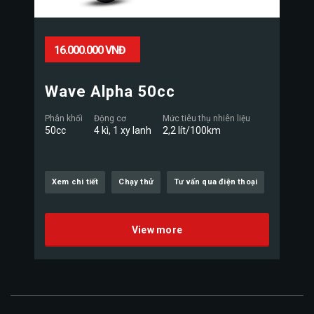
16.000.000 VNĐ
Wave Alpha 50cc
Phân khối
Động cơ
Mức tiêu thụ nhiên liệu
50cc
4 kì, 1 xy lanh
2,2 lít/100km
Xem chi tiết
Chạy thử
Tư vấn qua điện thoại
View more