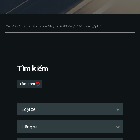
Xe Máy Nhập Khẩu
>
Xe Máy
>
6,83 kW / 7.500 vòng/phút
Tìm kiếm
Làm mới
Loại xe
Hãng xe