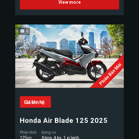
View more
6
Phiên Bản Mới
Giá liên hệ
Honda Air Blade 125 2025
Phân khối
Động cơ
125cc
Xăng, 4 kỳ, 1 xi lanh