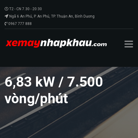
T2 - CN 7.30 - 20:30
Ngã 6 An Phú, P. An Phú, TP. Thuận An, Bình Dương
0967 777 888
6,83 kW / 7.500
vòng/phút