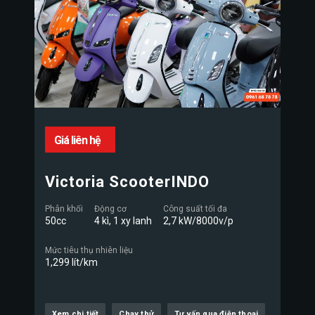
Giá liên hệ
Victoria ScooterINDO
Phân khối
Động cơ
Công suất tối đa
50cc
4 kì, 1 xy lanh
2,7 kW/8000v/p
Mức tiêu thụ nhiên liệu
1,299 lít/km
Xem chi tiết
Chạy thử
Tư vấn qua điện thoại