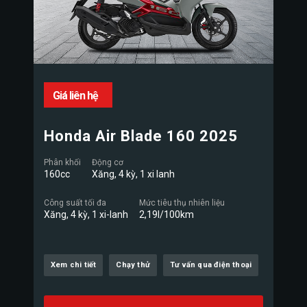
Giá liên hệ
Honda Air Blade 160 2025
Phân khối
Động cơ
160cc
Xăng, 4 kỳ, 1 xi lanh
Công suất tối đa
Mức tiêu thụ nhiên liệu
Xăng, 4 kỳ, 1 xi-lanh
2,19l/100km
Xem chi tiết
Chạy thử
Tư vấn qua điện thoại