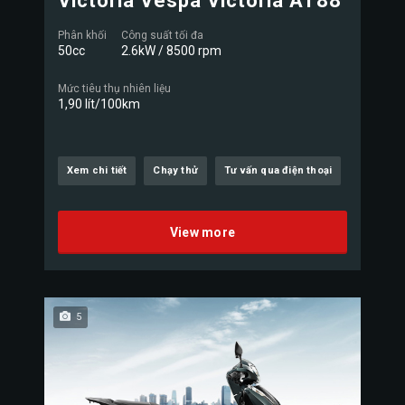
Victoria Vespa Victoria AT88
Phân khối
Công suất tối đa
50cc
2.6kW / 8500 rpm
Mức tiêu thụ nhiên liệu
1,90 lít/100km
Xem chi tiết
Chạy thử
Tư vấn qua điện thoại
View more
5