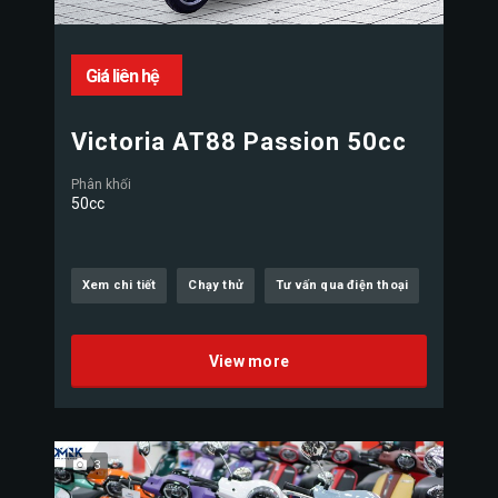
Giá liên hệ
Victoria AT88 Passion 50cc
Phân khối
50cc
Xem chi tiết
Chạy thử
Tư vấn qua điện thoại
View more
3