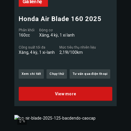
Giá liên hệ
Honda Air Blade 160 2025
Phân khối
Động cơ
160cc
Xăng, 4 kỳ, 1 xi lanh
Công suất tối đa
Mức tiêu thụ nhiên liệu
Xăng, 4 kỳ, 1 xi-lanh
2,19l/100km
Xem chi tiết
Chạy thử
Tư vấn qua điện thoại
View more
6