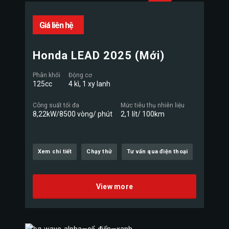
Giá liên hệ
Honda LEAD 2025 (Mới)
Phân khối
Động cơ
125cc
4 kì, 1 xy lanh
Công suất tối đa
Mức tiêu thụ nhiên liệu
8,22kW/8500 vòng/ phút
2,1 lít/ 100km
Xem chi tiết
Chạy thử
Tư vấn qua điện thoại
View more