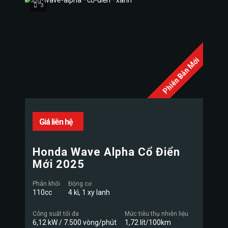
3
Phiên Bản Mới
Giá liên hệ
Honda Wave Alpha Cổ Điển
Mới 2025
Phân khối
Động cơ
110cc
4 kì, 1 xy lanh
Công suất tối đa
Mức tiêu thụ nhiên liệu
6,12 kW / 7.500 vòng/phút
1,72 lít/100km