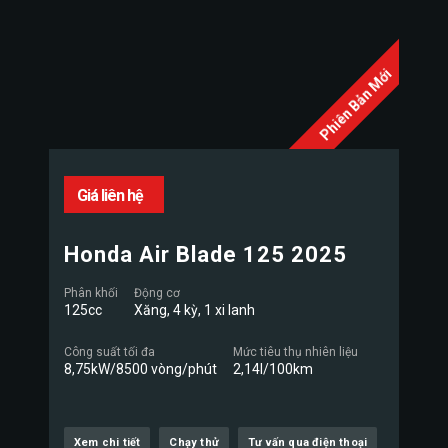
Phiên Bản Mới
Giá liên hệ
Honda Air Blade 125 2025
Phân khối
Động cơ
125cc
Xăng, 4 kỳ, 1 xi lanh
Công suất tối đa
Mức tiêu thụ nhiên liệu
8,75kW/8500 vòng/phút
2,14l/100km
Xem chi tiết
Chạy thử
Tư vấn qua điện thoại