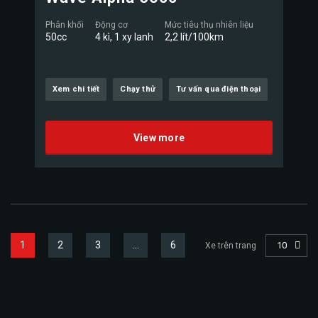
Phân khối
Động cơ
Mức tiêu thụ nhiên liệu
50cc
4 kì, 1 xy lanh
2,2 lít/100km
Xem chi tiết
Chạy thử
Tư vấn qua điện thoại
View more
1
2
3
…
6
10
Xe trên trang