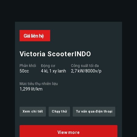
Giá liên hệ
Victoria ScooterINDO
Phân khối
Động cơ
Công suất tối đa
50cc
4 kì, 1 xy lanh
2,7 kW/8000v/p
Mức tiêu thụ nhiên liệu
1,299 lít/km
Xem chi tiết
Chạy thử
Tư vấn qua điện thoại
View more