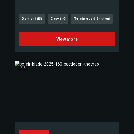
Xem chi tiết
Chạy thử
Tư vấn qua điện thoại
View more
4