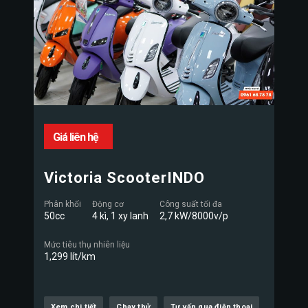
Giá liên hệ
Victoria ScooterINDO
Phân khối
Động cơ
Công suất tối đa
50cc
4 kì, 1 xy lanh
2,7 kW/8000v/p
Mức tiêu thụ nhiên liệu
1,299 lít/km
Xem chi tiết
Chạy thử
Tư vấn qua điện thoại