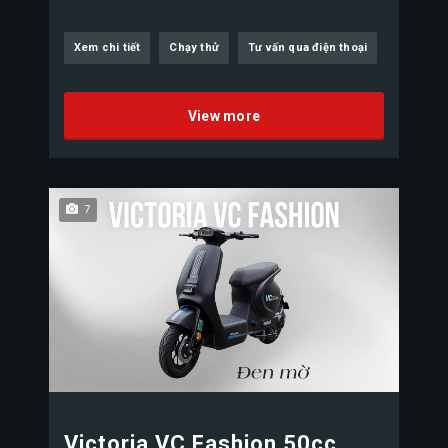
Xem chi tiết
Chạy thử
Tư vấn qua điện thoại
View more
7
Victoria VC Fashion 50cc