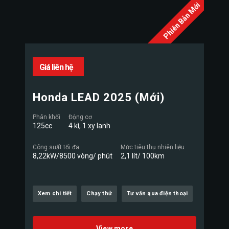
Phiên Bản Mới
Giá liên hệ
Honda LEAD 2025 (Mới)
Phân khối
Động cơ
125cc
4 kì, 1 xy lanh
Công suất tối đa
Mức tiêu thụ nhiên liệu
8,22kW/8500 vòng/ phút
2,1 lít/ 100km
Xem chi tiết
Chạy thử
Tư vấn qua điện thoại
View more