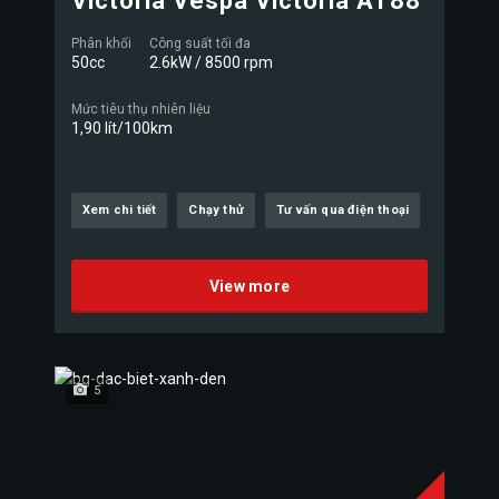
Victoria Vespa Victoria AT88
Phân khối
Công suất tối đa
50cc
2.6kW / 8500 rpm
Mức tiêu thụ nhiên liệu
1,90 lít/100km
Xem chi tiết
Chạy thử
Tư vấn qua điện thoại
View more
5