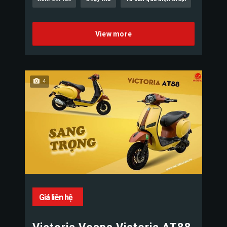
View more
4
Giá liên hệ