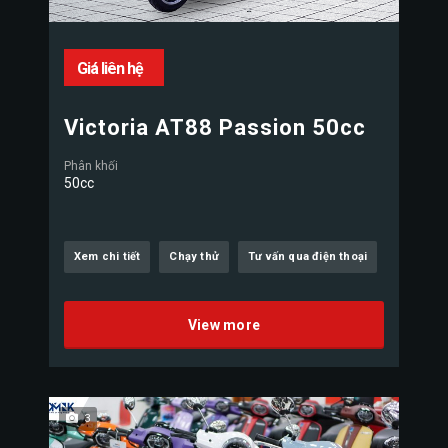
Giá liên hệ
Victoria AT88 Passion 50cc
Phân khối
50cc
Xem chi tiết
Chạy thử
Tư vấn qua điện thoại
View more
3