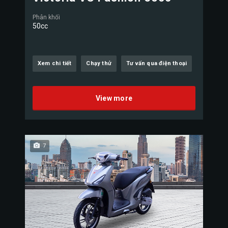
Phân khối
50cc
Xem chi tiết
Chạy thử
Tư vấn qua điện thoại
View more
7