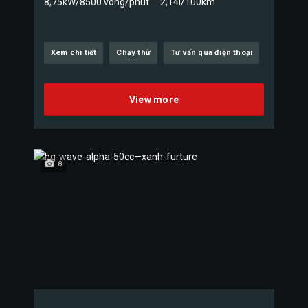
8,75kW/8500 vòng/phút
2,14l/100km
Xem chi tiết
Chạy thử
Tư vấn qua điện thoại
View more
8