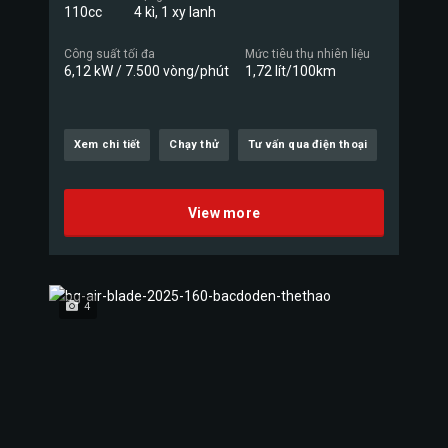
110cc
4 kì, 1 xy lanh
Công suất tối đa
Mức tiêu thụ nhiên liệu
6,12 kW / 7.500 vòng/phút
1,72 lít/100km
Xem chi tiết
Chạy thử
Tư vấn qua điện thoại
View more
4