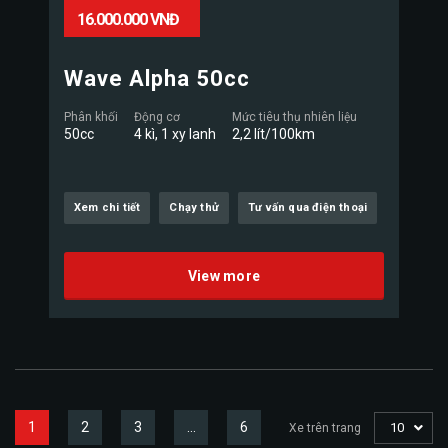
16.000.000 VNĐ
Wave Alpha 50cc
Phân khối
Động cơ
Mức tiêu thụ nhiên liệu
50cc
4 kì, 1 xy lanh
2,2 lít/100km
Xem chi tiết
Chạy thử
Tư vấn qua điện thoại
View more
1
2
3
…
6
10
Xe trên trang