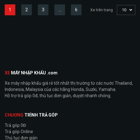
1
2
3
…
6
10
Xe trên trang
XE
MÁY NHẬP KHẨU .com
Xe máy nhập khẩu giá rẻ tốt nhất thị trường từ các nước Thailand,
Indonesia, Malaysia của các hãng Honda, Suzki, Yamaha.
Hỗ trợ trả góp 0đ, thủ tục đơn giản, duyệt nhanh chóng.
CHƯƠNG
TRÌNH TRẢ GÓP
Trả góp 0Đ
Trả góp Online
Thủ tục đơn giản