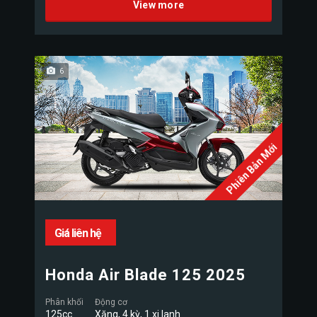
View more
6
Phiên Bản Mới
Giá liên hệ
Honda Air Blade 125 2025
Phân khối
Động cơ
125cc
Xăng, 4 kỳ, 1 xi lanh