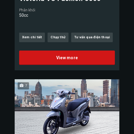
Phân khối
50cc
Xem chi tiết
Chạy thử
Tư vấn qua điện thoại
View more
7