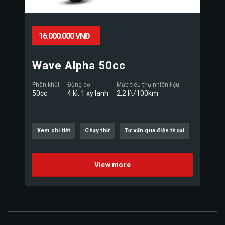
16.000.000 VNĐ
Wave Alpha 50cc
Phân khối
Động cơ
Mức tiêu thụ nhiên liệu
50cc
4 kì, 1 xy lanh
2,2 lít/100km
Xem chi tiết
Chạy thử
Tư vấn qua điện thoại
View more