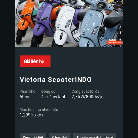
Giá liên hệ
Victoria ScooterINDO
Phân khối
Động cơ
Công suất tối đa
50cc
4 kì, 1 xy lanh
2,7 kW/8000v/p
Mức tiêu thụ nhiên liệu
1,299 lít/km
Xem chi tiết
Chạy thử
Tư vấn qua điện thoại