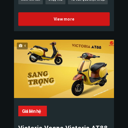
View more
4
Giá liên hệ