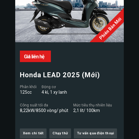
Phiên Bản Mới
Giá liên hệ
Honda LEAD 2025 (Mới)
Phân khối
Động cơ
125cc
4 kì, 1 xy lanh
Công suất tối đa
Mức tiêu thụ nhiên liệu
8,22kW/8500 vòng/ phút
2,1 lít/ 100km
Xem chi tiết
Chạy thử
Tư vấn qua điện thoại