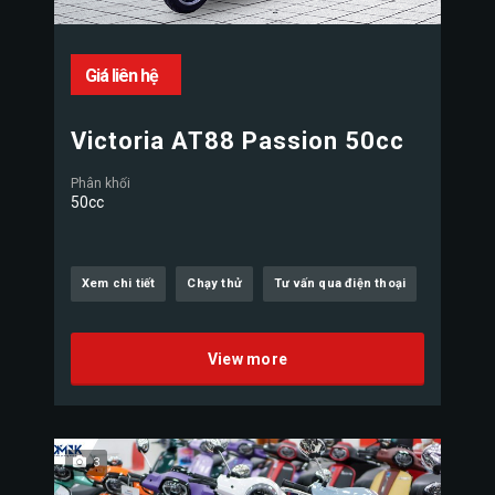
Giá liên hệ
Victoria AT88 Passion 50cc
Phân khối
50cc
Xem chi tiết
Chạy thử
Tư vấn qua điện thoại
View more
3