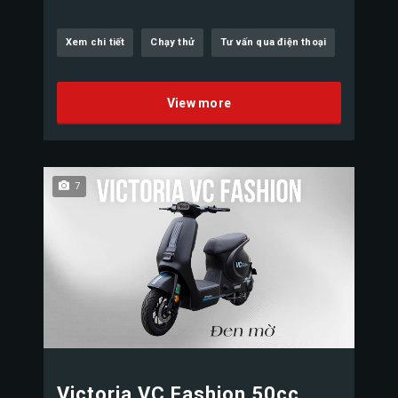
Xem chi tiết
Chạy thử
Tư vấn qua điện thoại
View more
7
Victoria VC Fashion 50cc