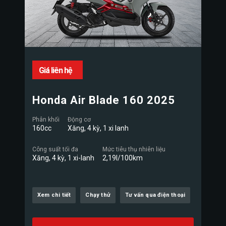
Giá liên hệ
Honda Air Blade 160 2025
Phân khối
Động cơ
160cc
Xăng, 4 kỳ, 1 xi lanh
Công suất tối đa
Mức tiêu thụ nhiên liệu
Xăng, 4 kỳ, 1 xi-lanh
2,19l/100km
Xem chi tiết
Chạy thử
Tư vấn qua điện thoại