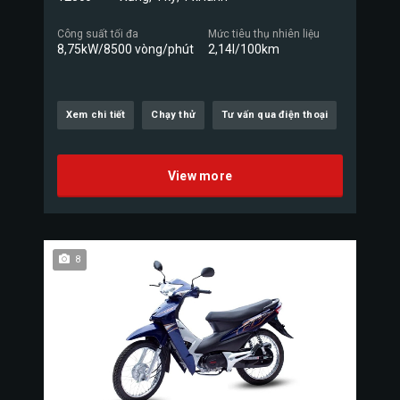
Công suất tối đa
Mức tiêu thụ nhiên liệu
8,75kW/8500 vòng/phút
2,14l/100km
Xem chi tiết
Chạy thử
Tư vấn qua điện thoại
View more
8