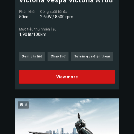
Victoria Vespa Victoria AT88
Phân khối
Công suất tối đa
50cc
2.6kW / 8500 rpm
Mức tiêu thụ nhiên liệu
1,90 lít/100km
Xem chi tiết
Chạy thử
Tư vấn qua điện thoại
View more
5