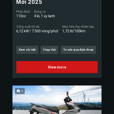
Mới 2025
Phân khối
Động cơ
110cc
4 kì, 1 xy lanh
Công suất tối đa
Mức tiêu thụ nhiên liệu
6,12 kW / 7.500 vòng/phút
1,72 lít/100km
Xem chi tiết
Chạy thử
Tư vấn qua điện thoại
View more
4