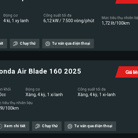
Động cơ
Công suất tối đa
Mức tiêu thụ nhiên li
4 kì, 1 xy lanh
6,12 kW / 7.500 vòng/phút
1,72 lít/100km
ết
Chạy thử
Tư vấn qua điện thoại
onda Air Blade 160 2025
Giá li
n khối
Động cơ
Công suất tối đa
0cc
Xăng, 4 kỳ, 1 xi lanh
Xăng, 4 kỳ, 1 xi-lanh
 tiêu thụ nhiên liệu
19l/100km
Xem chi tiết
Chạy thử
Tư vấn qua điện thoại