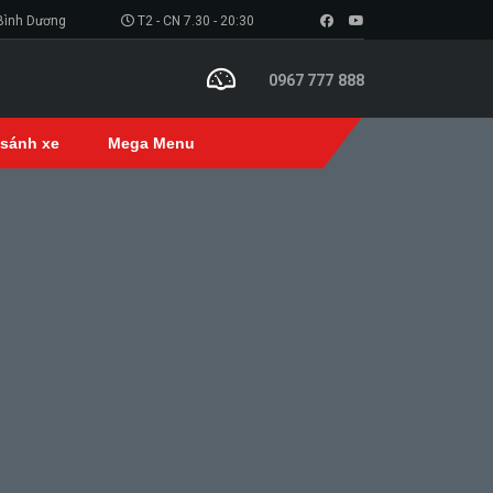
 Bình Dương
T2 - CN 7.30 - 20:30
0967 777 888
 sánh xe
Mega Menu