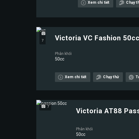
Xem chi tiết
Chạy t
Victoria VC Fashion 50c
7
Phân khối
50cc
Xem chi tiết
Chạy thử
T
7
Victoria AT88 Pas
Phân khối
50cc