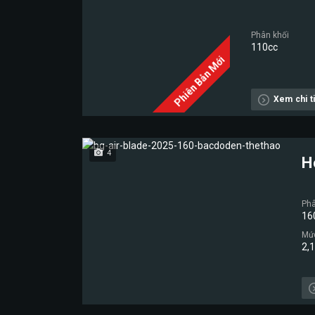
Phân khối
110cc
Phiên Bản Mới
Xem chi ti
4
H
Phâ
16
Mức
2,