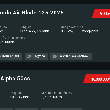
onda Air Blade 125 2025
Giá li
n khối
Động cơ
Công suất tối đa
cc
Xăng, 4 kỳ, 1 xi lanh
8,75kW/8500 vòng/phút
tiêu thụ nhiên liệu
4l/100km
Xem chi tiết
Chạy thử
Tư vấn qua điện thoại
Alpha 50cc
16.000.000
Động cơ
Mức tiêu thụ nhiên liệu
4 kì, 1 xy lanh
2,2 lít/100km