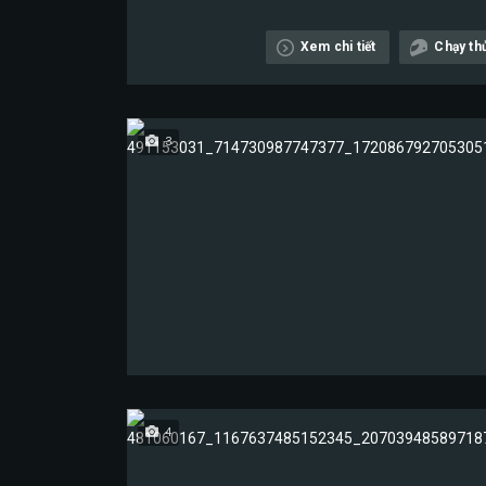
Xem chi tiết
Chạy th
3
4