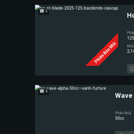
6
H
Phâ
125
Phiên Bản Mới
Mức 
2,1
8
Wave 
Phân khối
50cc