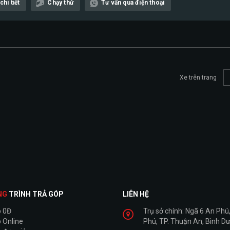
hi tiết
Chạy thử
Tư vấn qua điện thoại
Xe trên trang
NG
TRÌNH TRẢ GÓP
LIÊN HỆ
p 0Đ
Trụ sở chính: Ngã 6 An Phú,
 Online
Phú, TP. Thuận An, Bình D