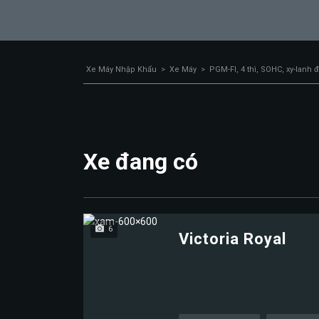
Xe Máy Nhập Khẩu
>
Xe Máy
>
PGM-FI, 4 thì, SOHC, xy-lanh 
Xe đang có
6
Victoria Royal