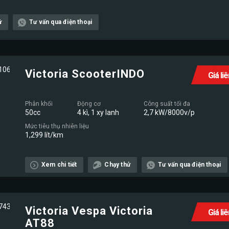
ử
Tư vấn qua điện thoại
Victoria ScooterINDO
Giá li
Phân khối
Động cơ
Công suất tối đa
50cc
4 kì, 1 xy lanh
2,7 kW/8000v/p
Mức tiêu thụ nhiên liệu
1,299 lít/km
Xem chi tiết
Chạy thử
Tư vấn qua điện thoại
Victoria Vespa Victoria
Giá li
AT88