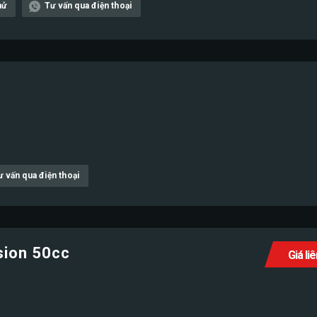
hử
Tư vấn qua điện thoại
c
ư vấn qua điện thoại
sion 50cc
Giá li