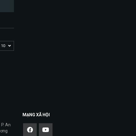
10
MẠNG XÃ HỘI
 P. An
ương