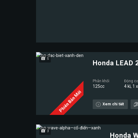
5
Honda LEAD 
Phân khối
Động c
125cc
4 kì, 1 
Phiên Bản Mới
Xem chi tiết
3
Honda W