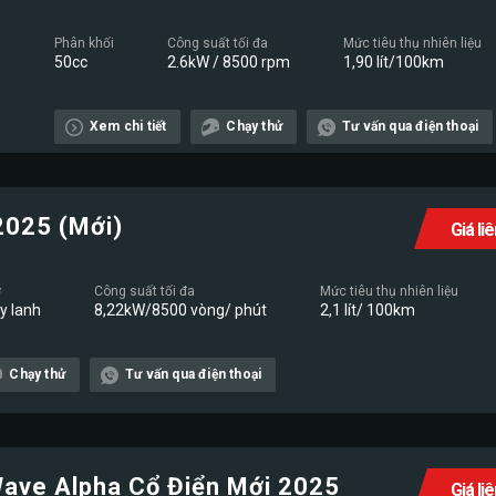
Phân khối
Công suất tối đa
Mức tiêu thụ nhiên liệu
50cc
2.6kW / 8500 rpm
1,90 lít/100km
Xem chi tiết
Chạy thử
Tư vấn qua điện thoại
2025 (Mới)
Giá li
ơ
Công suất tối đa
Mức tiêu thụ nhiên liệu
xy lanh
8,22kW/8500 vòng/ phút
2,1 lít/ 100km
Chạy thử
Tư vấn qua điện thoại
ave Alpha Cổ Điển Mới 2025
Giá li