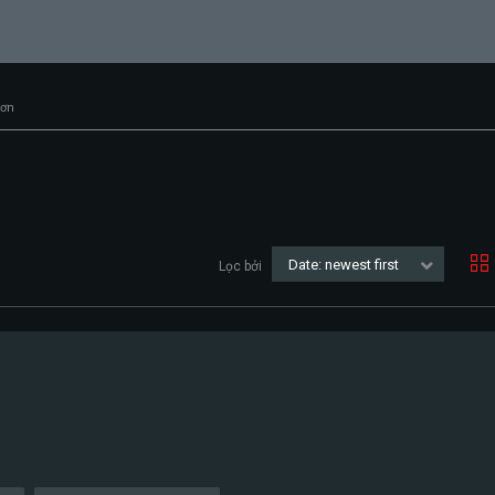
đơn
Date: newest first
Lọc bởi