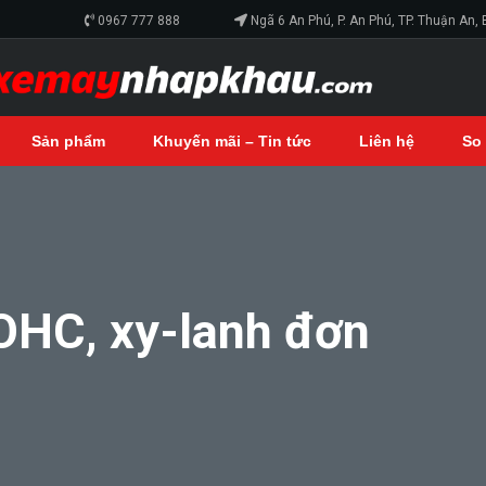
0967 777 888
Ngã 6 An Phú, P. An Phú, TP. Thuận An,
Sản phẩm
Khuyến mãi – Tin tức
Liên hệ
So
SOHC, xy-lanh đơn