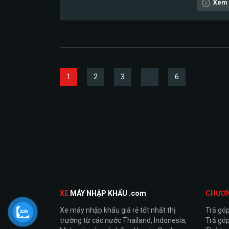
Xem c
1
2
3
…
6
XE
MÁY NHẬP KHẨU .com
CHƯƠ
Xe máy nhập khẩu giá rẻ tốt nhất thị
Trả gó
trường từ các nước Thailand, Indonesia,
Trả góp