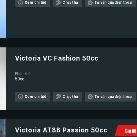
Xem chi tiết
Chạy thử
Tư vấn qua điện thoại
Victoria VC Fashion 50cc
Phân khối
50cc
Xem chi tiết
Chạy thử
Tư vấn qua điện thoại
Victoria AT88 Passion 50cc
Giá li