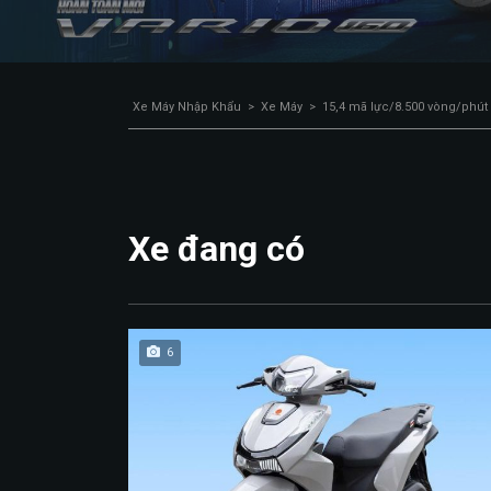
Xe Máy Nhập Khẩu
>
Xe Máy
>
15,4 mã lực/8.500 vòng/phút
Xe đang có
6