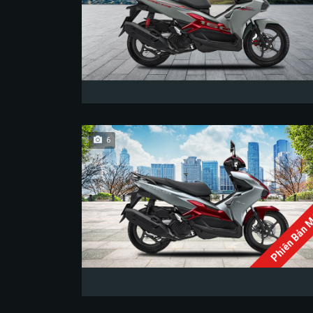
6
Phiên Bản 