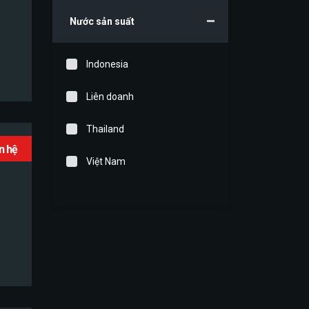
Nước sản suất
Indonesia
Liên doanh
Thailand
ên hệ
Việt Nam