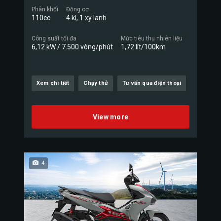
Phân khối
Động cơ
110cc
4 kì, 1 xy lanh
Công suất tối đa
Mức tiêu thụ nhiên liệu
6,12 kW / 7.500 vòng/phút
1,72 lít/100km
Xem chi tiết
Chạy thử
Tư vấn qua điện thoại
View more
4