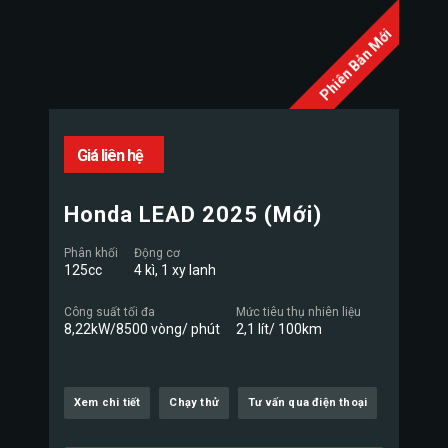
Phiên Bản Mới
Giá liên hệ
Honda LEAD 2025 (Mới)
Phân khối
Động cơ
125cc
4 kì, 1 xy lanh
Công suất tối đa
Mức tiêu thụ nhiên liệu
8,22kW/8500 vòng/ phút
2,1 lít/ 100km
Xem chi tiết
Chạy thử
Tư vấn qua điện thoại