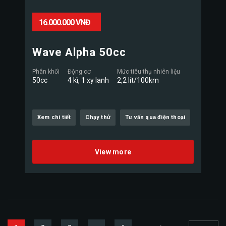
16.000.000 VNĐ
Wave Alpha 50cc
Phân khối
Động cơ
Mức tiêu thụ nhiên liệu
50cc
4 kì, 1 xy lanh
2,2 lít/100km
Xem chi tiết
Chạy thử
Tư vấn qua điện thoại
View more