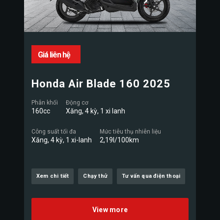
Giá liên hệ
Honda Air Blade 160 2025
Phân khối
Động cơ
160cc
Xăng, 4 kỳ, 1 xi lanh
Công suất tối đa
Mức tiêu thụ nhiên liệu
Xăng, 4 kỳ, 1 xi-lanh
2,19l/100km
Xem chi tiết
Chạy thử
Tư vấn qua điện thoại
View more