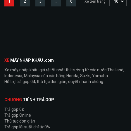
1
2
3
…
6
10
Xe trên trang
XE
MÁY NHẬP KHẨU .com
Xe máy nhập khẩu giá rẻ tốt nhất thị trường từ các nước Thailand,
Indonesia, Malaysia của các hãng Honda, Suzki, Yamaha.
Hỗ trợ trả góp 0đ, thủ tục đơn giản, duyệt nhanh chóng.
CHƯƠNG
TRÌNH TRẢ GÓP
Trả góp 0Đ
Trả góp Online
Thủ tục đơn giản
Trả góp lãi suất chỉ từ 0%