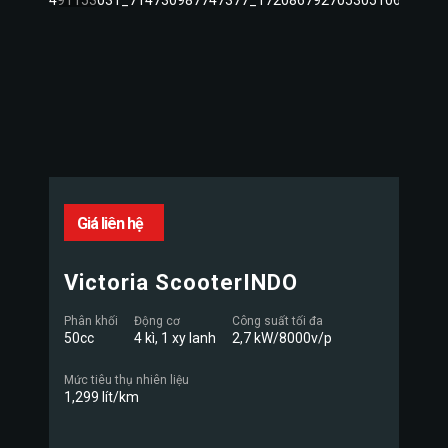
Giá liên hệ
Victoria ScooterINDO
Phân khối
Động cơ
Công suất tối đa
50cc
4 kì, 1 xy lanh
2,7 kW/8000v/p
Mức tiêu thụ nhiên liệu
1,299 lít/km