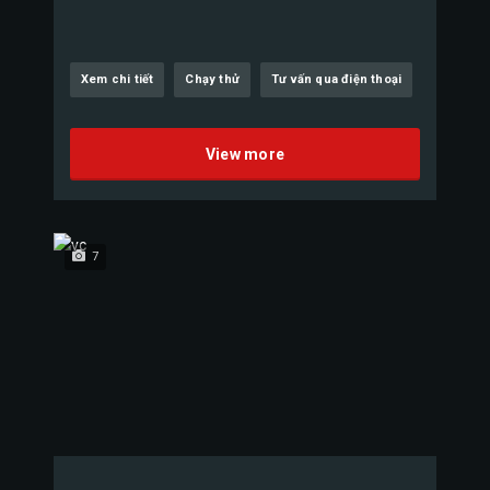
Xem chi tiết
Chạy thử
Tư vấn qua điện thoại
View more
7