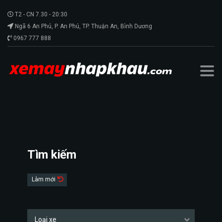
T2 - CN 7.30 - 20:30
Ngã 6 An Phú, P. An Phú, TP. Thuận An, Bình Dương
0967 777 888
Xe Máy Nhập Khẩu
>
Xe Máy
>
Tư nhân
Tìm kiếm
Làm mới
Loại xe