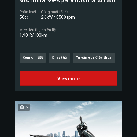
Victoria Vespa Victoria AT88
Phân khối
Công suất tối đa
50cc
2.6kW / 8500 rpm
Mức tiêu thụ nhiên liệu
1,90 lít/100km
Xem chi tiết
Chạy thử
Tư vấn qua điện thoại
View more
5