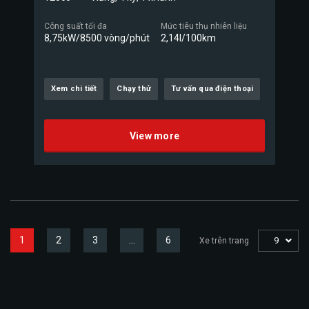
Công suất tối đa
Mức tiêu thụ nhiên liệu
8,75kW/8500 vòng/phút
2,14l/100km
Xem chi tiết
Chạy thử
Tư vấn qua điện thoại
View more
1
2
3
…
6
9
Xe trên trang