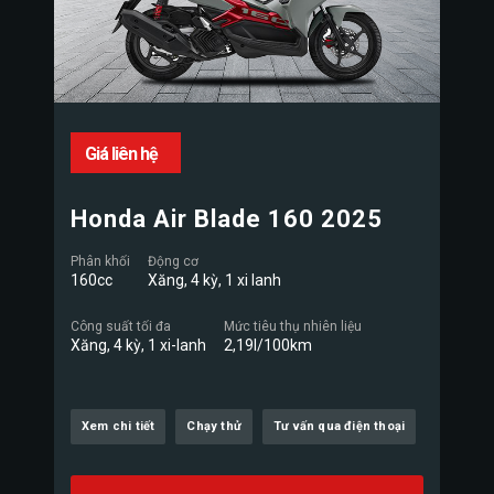
Giá liên hệ
Honda Air Blade 160 2025
Phân khối
Động cơ
160cc
Xăng, 4 kỳ, 1 xi lanh
Công suất tối đa
Mức tiêu thụ nhiên liệu
Xăng, 4 kỳ, 1 xi-lanh
2,19l/100km
Xem chi tiết
Chạy thử
Tư vấn qua điện thoại