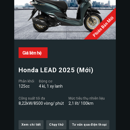
Phiên Bản Mới
Giá liên hệ
Honda LEAD 2025 (Mới)
Phân khối
Động cơ
125cc
4 kì, 1 xy lanh
Công suất tối đa
Mức tiêu thụ nhiên liệu
8,22kW/8500 vòng/ phút
2,1 lít/ 100km
Xem chi tiết
Chạy thử
Tư vấn qua điện thoại