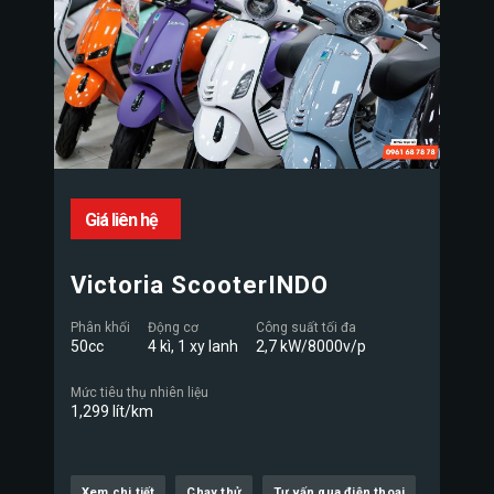
Giá liên hệ
Victoria ScooterINDO
Phân khối
Động cơ
Công suất tối đa
50cc
4 kì, 1 xy lanh
2,7 kW/8000v/p
Mức tiêu thụ nhiên liệu
1,299 lít/km
Xem chi tiết
Chạy thử
Tư vấn qua điện thoại