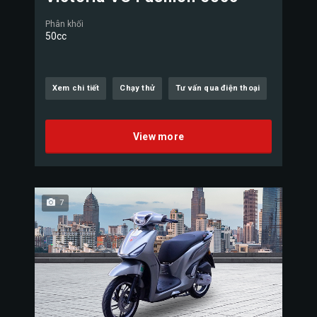
Phân khối
50cc
Xem chi tiết
Chạy thử
Tư vấn qua điện thoại
View more
7