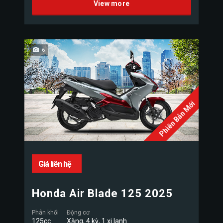
View more
6
Phiên Bản Mới
Giá liên hệ
Honda Air Blade 125 2025
Phân khối
Động cơ
125cc
Xăng, 4 kỳ, 1 xi lanh