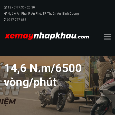
T2 - CN 7.30 - 20:30
Ngã 6 An Phú, P. An Phú, TP. Thuận An, Bình Dương
0967 777 888
14,6 N.m/6500
vòng/phút