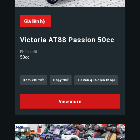
Giá liên hệ
Victoria AT88 Passion 50cc
Phân khối
50cc
Xem chi tiết
Chạy thử
Tư vấn qua điện thoại
View more
3