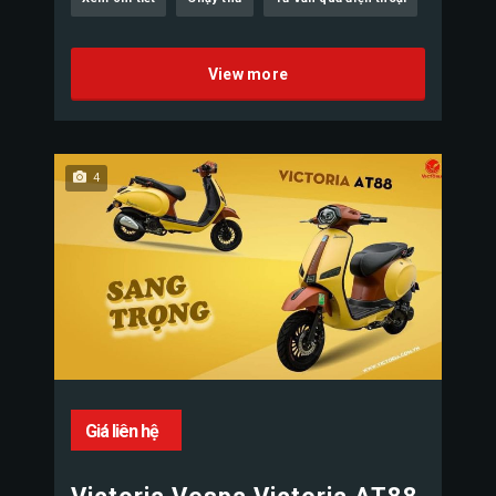
View more
4
Giá liên hệ