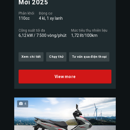
Mới 2025
Phân khối
Động cơ
110cc
4 kì, 1 xy lanh
Công suất tối đa
Mức tiêu thụ nhiên liệu
6,12 kW / 7.500 vòng/phút
1,72 lít/100km
Xem chi tiết
Chạy thử
Tư vấn qua điện thoại
View more
4