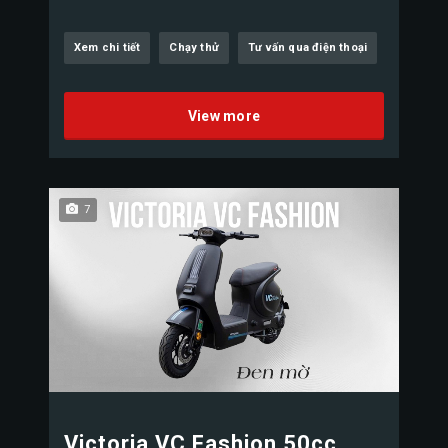
Xem chi tiết
Chạy thử
Tư vấn qua điện thoại
View more
7
Victoria VC Fashion 50cc