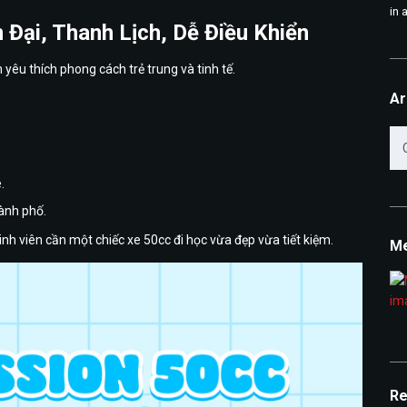
in 
Đại, Thanh Lịch, Dễ Điều Khiển
êu thích phong cách trẻ trung và tinh tế.
Ar
Ar
.
hành phố.
inh viên cần một chiếc xe 50cc đi học vừa đẹp vừa tiết kiệm.
Me
Re