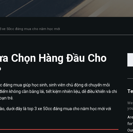
3 xe 50cc đáng mua cho năm học mới
Lựa Chọn Hàng Đầu Cho
Tì
ki
?
cho
c đáng mua giúp học sinh, sinh viên chủ động di chuyển mỗi
Te
ểm không cần bằng lái, tiết kiệm nhiên liệu, dễ điều khiển và chi
bạn trẻ.
We 
o, dưới đây là top 3 xe 50cc đáng mua cho năm học mới với
you
Are
for
Ou