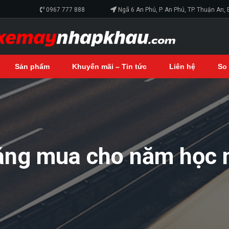
0967 777 888
Ngã 6 An Phú, P. An Phú, TP. Thuận An,
Sản phẩm
Khuyến mãi – Tin tức
Liên hệ
So
đáng mua cho năm học 