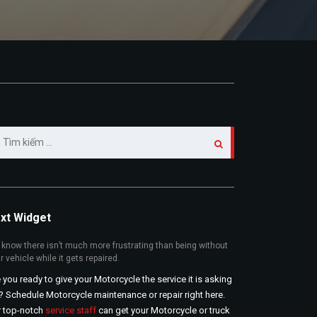
m
ếm
:
xt Widget
know there isn’t much more frustrating than being without
r vehicle while it gets repaired.
 you ready to give your Motorcycle the service it is asking
? Schedule Motorcycle maintenance or repair right here.
r top-notch
service staff
can get your Motorcycle or truck