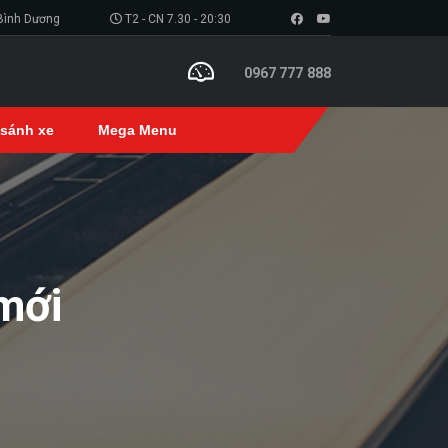
 Bình Dương
T2 - CN 7.30 - 20:30
0967 777 888
 sánh xe
Mega Menu
mới