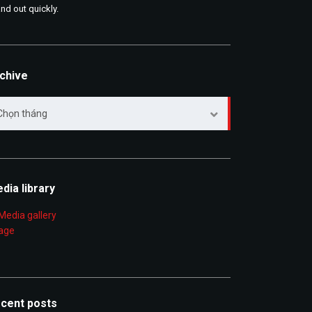
and out quickly.
chive
chive
Chọn tháng
dia library
cent posts