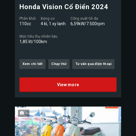
Honda Vision Cổ Điển 2024
Phân khối
Động cơ
Công suất tối đa
110cc
4 kì, 1 xy lanh
6,59kW/7.500rpm
Mức tiêu thụ nhiên liệu
1,85 lít/100km
Xem chi tiết
Chạy thử
Tư vấn qua điện thoại
View more
1