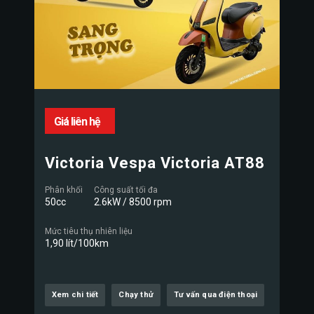
Giá liên hệ
Victoria Vespa Victoria AT88
Phân khối
Công suất tối đa
50cc
2.6kW / 8500 rpm
Mức tiêu thụ nhiên liệu
1,90 lít/100km
Xem chi tiết
Chạy thử
Tư vấn qua điện thoại