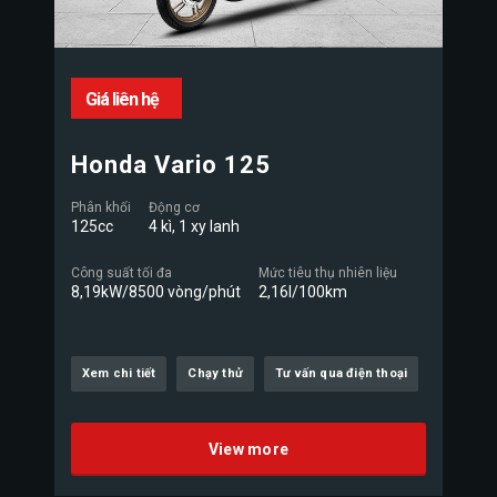
Giá liên hệ
Honda Vario 125
Phân khối
Động cơ
125cc
4 kì, 1 xy lanh
Công suất tối đa
Mức tiêu thụ nhiên liệu
8,19kW/8500 vòng/phút
2,16l/100km
Xem chi tiết
Chạy thử
Tư vấn qua điện thoại
View more