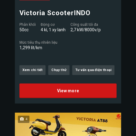
Victoria ScooterINDO
Phân khối
Động cơ
Công suất tối đa
50cc
4 kì, 1 xy lanh
2,7 kW/8000v/p
Mức tiêu thụ nhiên liệu
1,299 lít/km
Xem chi tiết
Chạy thử
Tư vấn qua điện thoại
View more
4