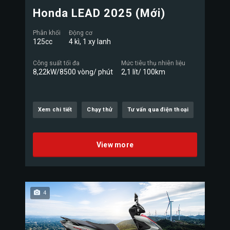
Honda LEAD 2025 (Mới)
Phân khối
Động cơ
125cc
4 kì, 1 xy lanh
Công suất tối đa
Mức tiêu thụ nhiên liệu
8,22kW/8500 vòng/ phút
2,1 lít/ 100km
Xem chi tiết
Chạy thử
Tư vấn qua điện thoại
View more
4