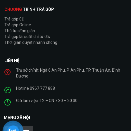
CHƯƠNG
TRÌNH TRẢ GÓP
Trả góp 0Đ
Trả góp Online
Thủ tục đơn giản
Trả góp lãi suất chỉ từ 0%
Thời gian duyệt nhanh chóng
LIÊN HỆ
Trụ sở chính: Ngã 6 An Phú, P. An Phú, TP. Thuận An, Bình
Dương
Hotline 0967 777 888
Giờ làm việc: T2 – CN 7.30 – 20:30
MẠNG XÃ HỘI