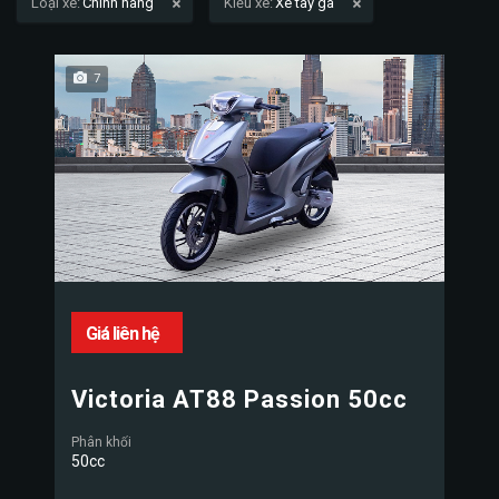
Loại xe:
Chính hãng
Kiểu xe:
Xe tay ga
7
Giá liên hệ
Victoria AT88 Passion 50cc
Phân khối
50cc