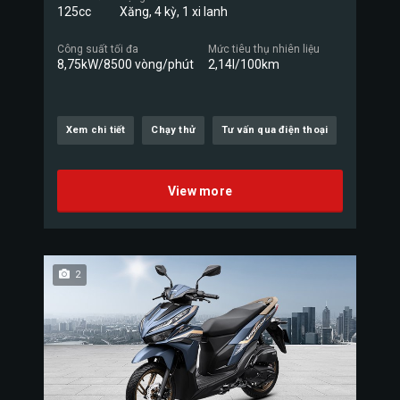
125cc
Xăng, 4 kỳ, 1 xi lanh
Công suất tối đa
Mức tiêu thụ nhiên liệu
8,75kW/8500 vòng/phút
2,14l/100km
Xem chi tiết
Chạy thử
Tư vấn qua điện thoại
View more
2