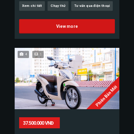
Xem chi tiết
Chạy thử
Tư vấn qua điện thoại
View more
4
1
Phiên Bản Mới
37.500.000 VNĐ