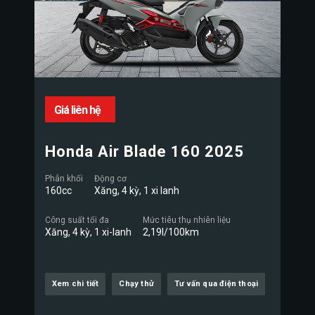
Giá liên hệ
Honda Air Blade 160 2025
Phân khối
Động cơ
160cc
Xăng, 4 kỳ, 1 xi lanh
Công suất tối đa
Mức tiêu thụ nhiên liệu
Xăng, 4 kỳ, 1 xi-lanh
2,19l/100km
Xem chi tiết
Chạy thử
Tư vấn qua điện thoại