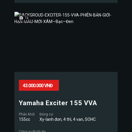
14
43.000.000 VNĐ
Yamaha Exciter 155 VVA
Phân khối
Động cơ
155cc
Xy-lanh đơn, 4 thì, 4 van, SOHC
Công suất tối đa