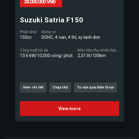
38.000.000 VNĐ
Suzuki Satria F150
Phân khối
Động cơ
150cc
DOHC, 4-van, 4 thì, xy lanh đơn
Công suất tối đa
Mức tiêu thụ nhiên liệu
13.6 kW/10,000 vòng/ phút
2,51 lít/100km
Xem chi tiết
Chạy thử
Tư vấn qua điện thoại
View more