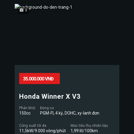
8
35.000.000 VNĐ
Honda Winner X V3
Phân khối
Động cơ
150cc
PGM-FI, 4 kỳ, DOHC, xy-lanh đơn
Công suất tối đa
Mức tiêu thụ nhiên liệu
11,5kW/9.000 vòng/phút
1,99 lít/100km