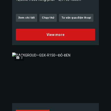
Xem chi tiết
Chạy thử
Tư vấn qua điện thoại
View more
3