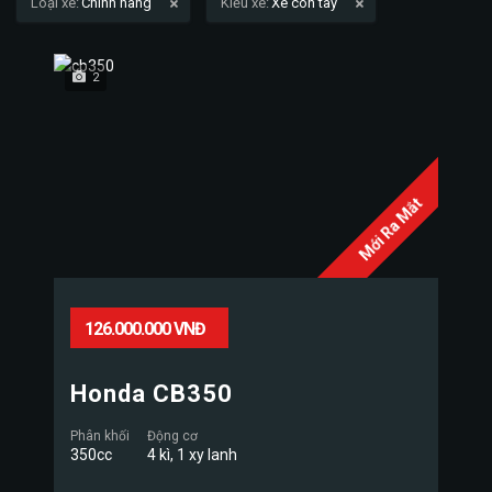
Loại xe:
Chính hãng
Kiểu xe:
Xe côn tay
2
Mới Ra Mắt
126.000.000 VNĐ
Honda CB350
Phân khối
Động cơ
350cc
4 kì, 1 xy lanh