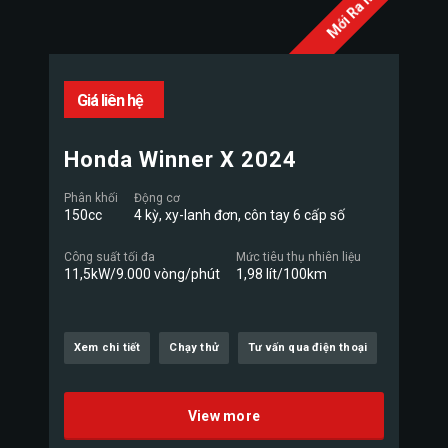
Mới Ra Mắt
Giá liên hệ
Honda Winner X 2024
Phân khối
Động cơ
150cc
4 kỳ, xy-lanh đơn, côn tay 6 cấp số
Công suất tối đa
Mức tiêu thụ nhiên liệu
11,5kW/9.000 vòng/phút
1,98 lít/100km
Xem chi tiết
Chạy thử
Tư vấn qua điện thoại
View more