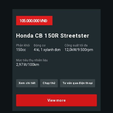
105.000.000 VNĐ
Honda CB 150R Streetster
Phân khối
Động cơ
Công suất tối đa
150cc
4 kì, 1 xylanh đơn
12,0kW/9.500rpm
Mức tiêu thụ nhiên liệu
2,97 lít/100km
Xem chi tiết
Chạy thử
Tư vấn qua điện thoại
View more