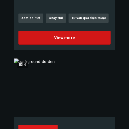
Xem chi tiết
Chạy thử
Tư vấn qua điện thoại
View more
6