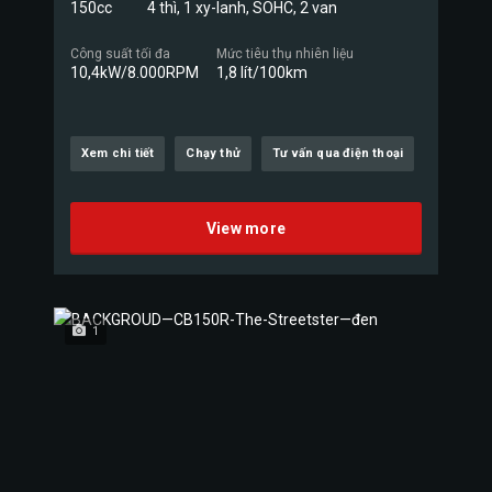
150cc
4 thì, 1 xy-lanh, SOHC, 2 van
Công suất tối đa
Mức tiêu thụ nhiên liệu
10,4kW/8.000RPM
1,8 lít/100km
Xem chi tiết
Chạy thử
Tư vấn qua điện thoại
View more
1