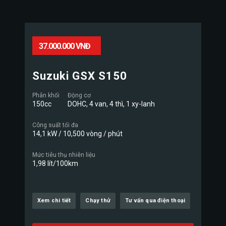
37.000.000 VNĐ
Suzuki GSX S150
Phân khối
Động cơ
150cc
DOHC, 4 van, 4 thì, 1 xy-lanh
Công suất tối đa
14,1 kW / 10,500 vòng / phút
Mức tiêu thụ nhiên liệu
1,98 lít/100km
Xem chi tiết
Chạy thử
Tư vấn qua điện thoại