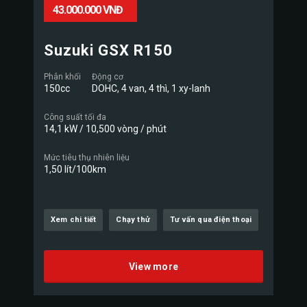
43.000.000 VNĐ
Suzuki GSX R150
Phân khối
Động cơ
150cc
DOHC, 4 van, 4 thì, 1 xy-lanh
Công suất tối đa
14,1 kW / 10,500 vòng / phút
Mức tiêu thụ nhiên liệu
1,50 lít/100km
Xem chi tiết
Chạy thử
Tư vấn qua điện thoại
View more