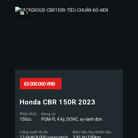
3
63.000.000 VNĐ
Honda CBR 150R 2023
Phân khối
Động cơ
150cc
PGM-FI, 4 kỳ, DOHC, xy-lanh đơn
Công suất tối đa
Mức tiêu thụ nhiên liệu
12,6kW/9.000 vòng/phút
2,91 lít/100km